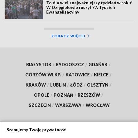
To dla wielu najważniejszy tydzień w roku!
W Dzięgielowie ruszył 77. Tydzień
Ewangelizacyjny
ZOBACZ WIĘCEJ
BIAŁYSTOK
/
BYDGOSZCZ
/
GDAŃSK
/
GORZÓW WLKP.
/
KATOWICE
/
KIELCE
/
KRAKÓW
/
LUBLIN
/
ŁÓDŹ
/
OLSZTYN
/
OPOLE
/
POZNAŃ
/
RZESZÓW
/
SZCZECIN
/
WARSZAWA
/
WROCŁAW
Szanujemy Twoją prywatność
Dołącz do nas: