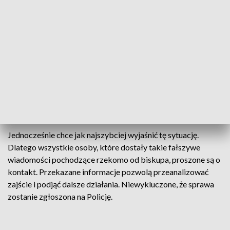
Kuria diecezjalna apeluje do wiernych o ostrożność.
Fałszywe wiadomości zostały co prawda wysłane do księży,
ale niewykluczone, że trafiły też - lub trafią - do parafian. Nie
należy na nie odpowiadać, otwierać zawartych w nich
załączników ani tym bardziej realizować zawartych w treści
próśb. Kuria zachęca, aby każdorazowo sprawdzać adres e-
mail nadawcy, a w razie wątpliwości potwierdzić
autentyczność maila w diecezji.
Jednocześnie chce jak najszybciej wyjaśnić tę sytuację.
Dlatego wszystkie osoby, które dostały takie fałszywe
wiadomości pochodzące rzekomo od biskupa, proszone są o
kontakt. Przekazane informacje pozwolą przeanalizować
zajście i podjąć dalsze działania. Niewykluczone, że sprawa
zostanie zgłoszona na Policję.