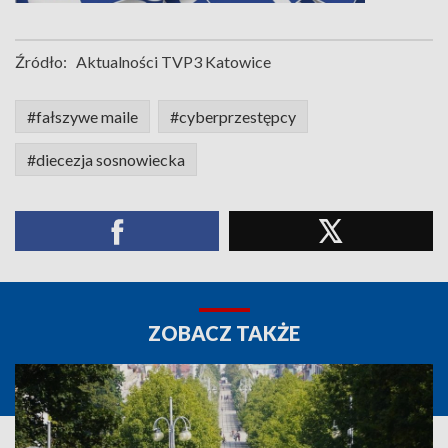
Źródło:
Aktualności TVP3 Katowice
#fałszywe maile
#cyberprzestępcy
#diecezja sosnowiecka
ZOBACZ TAKŻE