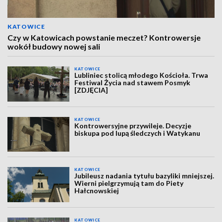
KATOWICE
Czy w Katowicach powstanie meczet? Kontrowersje
wokół budowy nowej sali
KATOWICE
Lubliniec stolicą młodego Kościoła. Trwa
Festiwal Życia nad stawem Posmyk
[ZDJĘCIA]
KATOWICE
Kontrowersyjne przywileje. Decyzje
biskupa pod lupą śledczych i Watykanu
KATOWICE
Jubileusz nadania tytułu bazyliki mniejszej.
Wierni pielgrzymują tam do Piety
Hałcnowskiej
KATOWICE