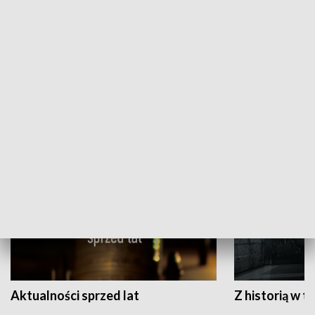
Papyn pyto
Rączka gotuje
HISTORIA
Aktualności sprzed lat
Z historią w tl