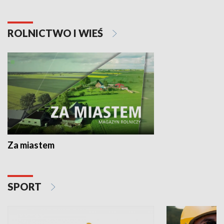
ROLNICTWO I WIEŚ
Za miastem
SPORT