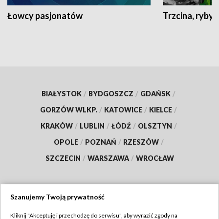
Łowcy pasjonatów
Trzcina, ryby 
BIAŁYSTOK
/
BYDGOSZCZ
/
GDAŃSK
/
GORZÓW WLKP.
/
KATOWICE
/
KIELCE
/
KRAKÓW
/
LUBLIN
/
ŁÓDŹ
/
OLSZTYN
/
OPOLE
/
POZNAŃ
/
RZESZÓW
/
SZCZECIN
/
WARSZAWA
/
WROCŁAW
Szanujemy Twoją prywatność
Dołącz do nas:
Kliknij "Akceptuję i przechodzę do serwisu", aby wyrazić zgody na