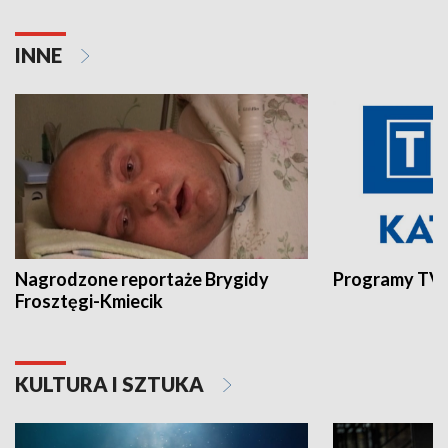
INNE
Nagrodzone reportaże Brygidy
Programy TVP
Frosztęgi-Kmiecik
KULTURA I SZTUKA