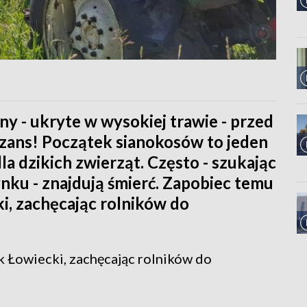
rny - ukryte w wysokiej trawie - przed
szans! Początek sianokosów to jeden
a dzikich zwierząt. Często - szukając
ynku - znajdują śmierć. Zapobiec temu
i, zachęcając rolników do
 Łowiecki, zachęcając rolników do