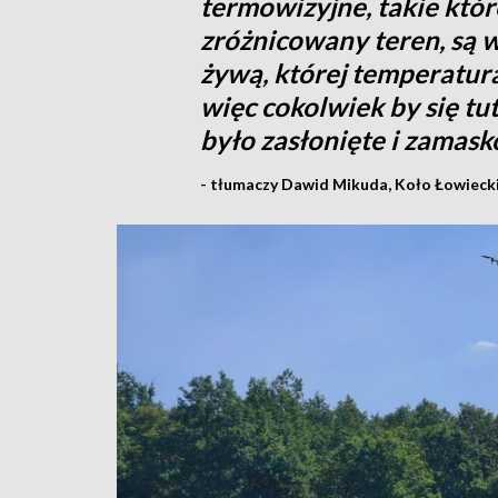
termowizyjne, takie któ
zróżnicowany teren, są w
żywą, której temperatur
więc cokolwiek by się tu
było zasłonięte i zamask
- tłumaczy Dawid Mikuda, Koło Łowiecki