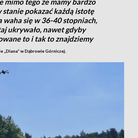
re mimo tego że mamy bardzo
 stanie pokazać każdą istotę
a waha się w 36-40 stopniach,
taj ukrywało, nawet gdyby
owane to i tak to znajdziemy
e „Diana” w Dąbrowie Górniczej.