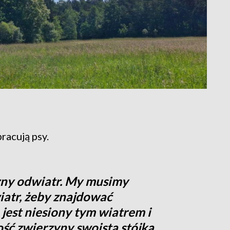
racują psy.
zny odwiatr. My musimy
atr, żeby znajdować
 jest niesiony tym wiatrem i
ść zwierzyny swoistą stójką