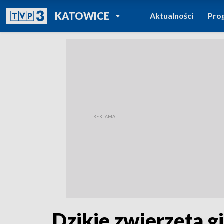
POWRÓT DO
KATOWICE
Aktualności
Pro
TVP REGIONY
Dzikie zwierzęta g