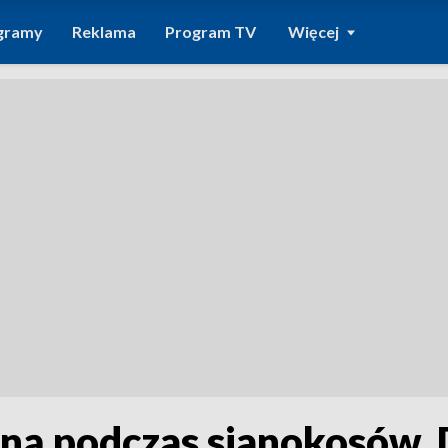
gramy
Reklama
Program TV
Więcej
iną podczas sianokosów. 