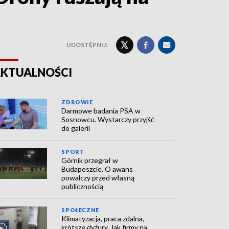
UDOSTĘPNIJ:
KTUALNOŚCI
ZDROWIE
Darmowe badania PSA w
Sosnowcu. Wystarczy przyjść
do galerii
SPORT
Górnik przegrał w
Budapeszcie. O awans
powalczy przed własną
publicznością
SPOŁECZNE
Klimatyzacja, praca zdalna,
krótsze dyżury. Jak firmy na