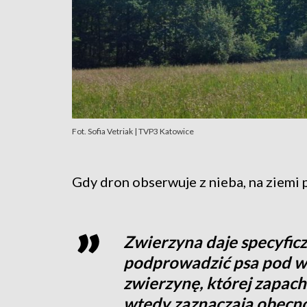
Fot. Sofia Vetriak | TVP3 Katowice
Gdy dron obserwuje z nieba, na ziemi p
Zwierzyna daje specyfic
podprowadzić psa pod wi
zwierzynę, której zapach
wtedy zaznaczają obecno