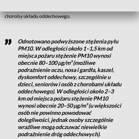
domach. Szczególną ostrożność powinny zachować dzieci,
kobiety w ciąży, seniorzy oraz osoby cierpiące na astmę i inne
choroby układu oddechowego.
Odnotowano podwyższone stężenia pyłu
PM10. W odległości około 1–1,5 km od
miejsca pożaru stężenie PM10 wynosi
obecnie 80–100 µg/m³ (możliwe
podrażnienie oczu, nosa i gardła, kaszel,
dyskomfort oddechowy, szczególnie u
dzieci, seniorów i osób z chorobami układu
oddechowego). W odległości około 2–3
km od miejsca pożaru stężenie PM10
wynosi obecnie 20–50 µg/m³ (u większości
osób nie powinno powodować
dolegliwości, jednak osoby szczególnie
wrażliwe mogą odczuwać niewielkie
podrażnienie dróg oddechowych).