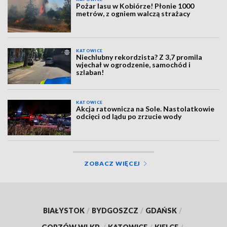
Pożar lasu w Kobiórze! Płonie 1000
metrów, z ogniem walczą strażacy
KATOWICE
Niechlubny rekordzista? Z 3,7 promila
wjechał w ogrodzenie, samochód i
szlaban!
KATOWICE
Akcja ratownicza na Sole. Nastolatkowie
odcięci od lądu po zrzucie wody
ZOBACZ WIĘCEJ
BIAŁYSTOK
/
BYDGOSZCZ
/
GDAŃSK
/