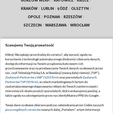
GORZÓW WLKP.
/
KATOWICE
/
KIELCE
/
KRAKÓW
/
LUBLIN
/
ŁÓDŹ
/
OLSZTYN
/
OPOLE
/
POZNAŃ
/
RZESZÓW
/
SZCZECIN
/
WARSZAWA
/
WROCŁAW
Szanujemy Twoją prywatność
Dołącz do nas:
Kliknij "Akceptuję i przechodzę do serwisu", aby wyrazić zgody na
korzystanie z technologii automatycznego śledzenia i zbierania danych,
TVP
dostęp do informacji na Twoim urządzeniu końcowym i ich
Abonament TVP
przechowywanie oraz na przetwarzanie Twoich danych osobowych przez
Regulamin TVP
nas, czyli Telewizję Polską S.A. w likwidacji (zwaną dalej również „TVP”),
Emisja w TVP
Zaufanych Partnerów z IAB* (1201 firm)
oraz pozostałych
Zaufanych
Polityka prywatności
Partnerów TVP (93 firm)
, w celach marketingowych (w tym do
Centrum informacji TVP
Moje zgody
zautomatyzowanego dopasowania reklam do Twoich zainteresowań i
mierzenia ich skuteczności) i pozostałych, które wskazujemy poniżej, a
Naziemna Telewizja Cyfrowa
Pomoc
także zgody na udostępnianie przez nas identyfikatora PPID do Google.
Sklep TVP
Biuro reklamy
Twoje dane osobowe zbierane podczas odwiedzania przez Ciebie naszych
Rada Programowa
poszczególnych serwisów
zwanych dalej „Portalem”, w tym informacje
Kontakt