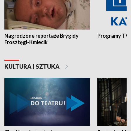
Nagrodzone reportaże Brygidy
Programy TVP
Frosztęgi-Kmiecik
KULTURA I SZTUKA