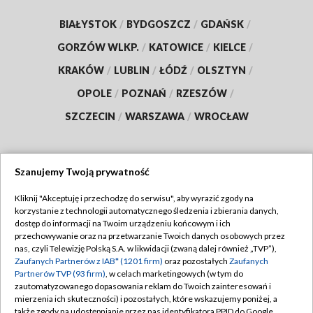
BIAŁYSTOK
/
BYDGOSZCZ
/
GDAŃSK
/
GORZÓW WLKP.
/
KATOWICE
/
KIELCE
/
KRAKÓW
/
LUBLIN
/
ŁÓDŹ
/
OLSZTYN
/
OPOLE
/
POZNAŃ
/
RZESZÓW
/
SZCZECIN
/
WARSZAWA
/
WROCŁAW
Szanujemy Twoją prywatność
Dołącz do nas:
Kliknij "Akceptuję i przechodzę do serwisu", aby wyrazić zgody na
korzystanie z technologii automatycznego śledzenia i zbierania danych,
TVP
dostęp do informacji na Twoim urządzeniu końcowym i ich
Abonament TVP
przechowywanie oraz na przetwarzanie Twoich danych osobowych przez
Regulamin TVP
nas, czyli Telewizję Polską S.A. w likwidacji (zwaną dalej również „TVP”),
Emisja w TVP
Polityka prywatności
Zaufanych Partnerów z IAB* (1201 firm)
oraz pozostałych
Zaufanych
Partnerów TVP (93 firm)
, w celach marketingowych (w tym do
Centrum informacji TVP
Moje zgody
zautomatyzowanego dopasowania reklam do Twoich zainteresowań i
mierzenia ich skuteczności) i pozostałych, które wskazujemy poniżej, a
Naziemna Telewizja Cyfrowa
Pomoc
także zgody na udostępnianie przez nas identyfikatora PPID do Google.