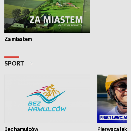
Za miastem
SPORT
Bez hamulców
Pierwsza lekc