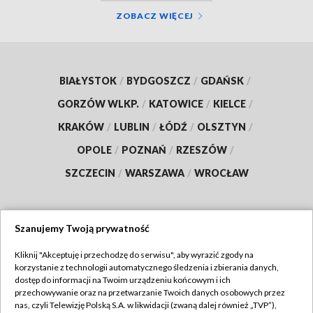
ZOBACZ WIĘCEJ
BIAŁYSTOK
/
BYDGOSZCZ
/
GDAŃSK
/
GORZÓW WLKP.
/
KATOWICE
/
KIELCE
/
KRAKÓW
/
LUBLIN
/
ŁÓDŹ
/
OLSZTYN
/
OPOLE
/
POZNAŃ
/
RZESZÓW
/
SZCZECIN
/
WARSZAWA
/
WROCŁAW
Szanujemy Twoją prywatność
Dołącz do nas:
Kliknij "Akceptuję i przechodzę do serwisu", aby wyrazić zgody na
korzystanie z technologii automatycznego śledzenia i zbierania danych,
TVP
dostęp do informacji na Twoim urządzeniu końcowym i ich
Abonament TVP
przechowywanie oraz na przetwarzanie Twoich danych osobowych przez
Regulamin TVP
nas, czyli Telewizję Polską S.A. w likwidacji (zwaną dalej również „TVP”),