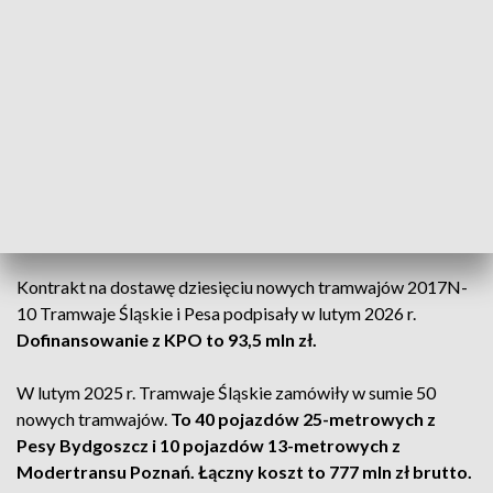
Wiceprezes Pesa ds. technicznych Jakub Jasiński wskazał, że
tramwaje Twist 2017N-10 przygotowano w oparciu o
doświadczenia ze współpracy z Tramwajami Śląskimi. Każdy
z nich mieści 167 pasażerów i jest dostosowany do potrzeb
osób z niepełnosprawnościami, posiada m.in. klimatyzację,
sieć Wi-Fi, stacje ładowania USB oraz system informacji
pasażerskiej.
Kontrakt na dostawę dziesięciu nowych tramwajów 2017N-
10 Tramwaje Śląskie i Pesa podpisały w lutym 2026 r.
Dofinansowanie z KPO to 93,5 mln zł.
W lutym 2025 r. Tramwaje Śląskie zamówiły w sumie 50
nowych tramwajów.
To 40 pojazdów 25-metrowych z
Pesy Bydgoszcz i 10 pojazdów 13-metrowych z
Modertransu Poznań. Łączny koszt to 777 mln zł brutto.