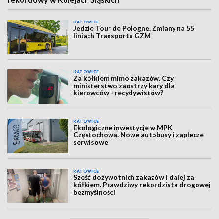
KATOWICE
Jedzie Tour de Pologne. Zmiany na 55
liniach Transportu GZM
KATOWICE
Za kółkiem mimo zakazów. Czy
ministerstwo zaostrzy kary dla
kierowców - recydywistów?
KATOWICE
Ekologiczne inwestycje w MPK
Częstochowa. Nowe autobusy i zaplecze
serwisowe
KATOWICE
Sześć dożywotnich zakazów i dalej za
kółkiem. Prawdziwy rekordzista drogowej
bezmyślności