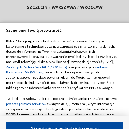
SZCZECIN
/
WARSZAWA
/
WROCŁAW
Szanujemy Twoją prywatność
Dołącz do nas:
Kliknij "Akceptuję i przechodzę do serwisu", aby wyrazić zgody na
korzystanie z technologii automatycznego śledzenia i zbierania danych,
TVP
dostęp do informacji na Twoim urządzeniu końcowym i ich
Abonament TVP
przechowywanie oraz na przetwarzanie Twoich danych osobowych przez
Regulamin TVP
nas, czyli Telewizję Polską S.A. w likwidacji (zwaną dalej również „TVP”),
Emisja w TVP
Polityka prywatności
Zaufanych Partnerów z IAB* (1201 firm)
oraz pozostałych
Zaufanych
Partnerów TVP (93 firm)
, w celach marketingowych (w tym do
Centrum informacji TVP
Moje zgody
zautomatyzowanego dopasowania reklam do Twoich zainteresowań i
mierzenia ich skuteczności) i pozostałych, które wskazujemy poniżej, a
Naziemna Telewizja Cyfrowa
Pomoc
także zgody na udostępnianie przez nas identyfikatora PPID do Google.
Sklep TVP
Biuro reklamy
Twoje dane osobowe zbierane podczas odwiedzania przez Ciebie naszych
Rada Programowa
Kontakt
poszczególnych serwisów
zwanych dalej „Portalem”, w tym informacje
zapisywane za pomocą technologii takich jak: pliki cookie, sygnalizatory
System NOS
WWW lub innych podobnych technologii umożliwiających świadczenie
dopasowanych i bezpiecznych usług, personalizację treści oraz reklam,
Informacje o nadawcy
Kanały
udostępnianie funkcji mediów społecznościowych oraz analizowanie
Akceptuję i przechodzę do serwisu