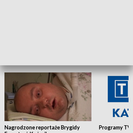
Aktualności sprzed lat
Z historią w tl
INNE
Nagrodzone reportaże Brygidy
Programy TVP