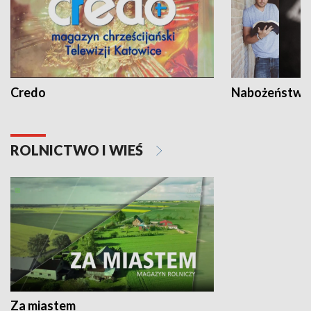
Credo
Nabożeństwa 
ROLNICTWO I WIEŚ
Za miastem