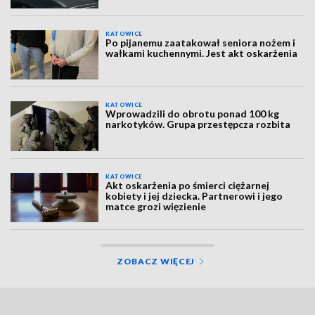
KATOWICE
Po pijanemu zaatakował seniora nożem i
wałkami kuchennymi. Jest akt oskarżenia
KATOWICE
Wprowadzili do obrotu ponad 100 kg
narkotyków. Grupa przestępcza rozbita
KATOWICE
Akt oskarżenia po śmierci ciężarnej
kobiety i jej dziecka. Partnerowi i jego
matce grozi więzienie
ZOBACZ WIĘCEJ