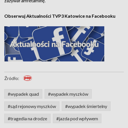
zażywał amfetaminę.
Obserwuj Aktualności TVP3 Katowice na Facebooku
Źródło:
#wypadek quad
#wypadek myszków
#sąd rejonowy myszków
#wypadek śmiertelny
#tragedia na drodze
#jazda pod wpływem