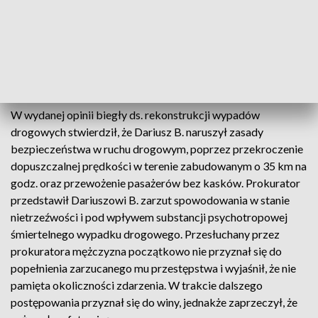
licznych złamań i obrażeń wewnętrznych, które nadal
wymagają specjalistycznego leczenia
. Na podstawie
przeprowadzonych badań, w organizmie kierującego
stwierdzono ok. 1,3 promila alkoholu oraz obecność
amfetaminy.
W wydanej opinii biegły ds. rekonstrukcji wypadów
drogowych stwierdził, że Dariusz B. naruszył zasady
bezpieczeństwa w ruchu drogowym, poprzez przekroczenie
dopuszczalnej prędkości w terenie zabudowanym o 35 km na
godz. oraz przewożenie pasażerów bez kasków. Prokurator
przedstawił Dariuszowi B. zarzut spowodowania w stanie
nietrzeźwości i pod wpływem substancji psychotropowej
śmiertelnego wypadku drogowego. Przesłuchany przez
prokuratora mężczyzna początkowo nie przyznał się do
popełnienia zarzucanego mu przestępstwa i wyjaśnił, że nie
pamięta okoliczności zdarzenia. W trakcie dalszego
postępowania przyznał się do winy, jednakże zaprzeczył, że