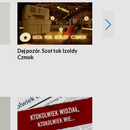
Dej pozór. Szoł tok Izoldy
Dzień z blisk
Czmok