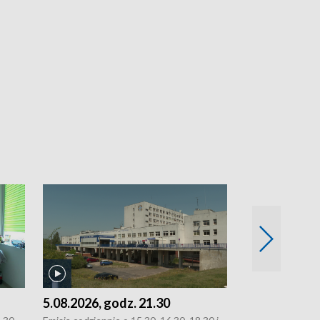
5.08.2026, godz. 21.30
5.08.2026, g