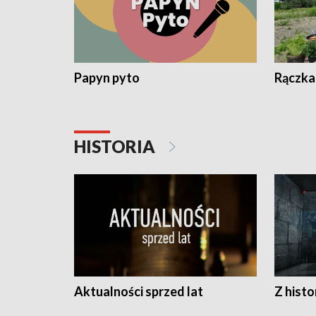
Papyn pyto
Rączka
HISTORIA
Aktualności sprzed lat
Z histo