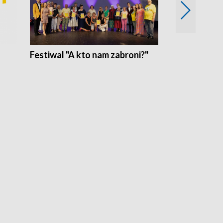
Festiwal "A kto nam zabroni?"
Mikrokosmo