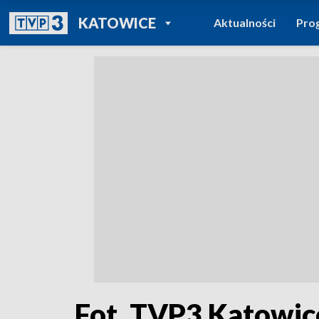
POWRÓT DO
KATOWICE
Aktualności
Pro
TVP REGIONY
Fot. TVP3 Katowic