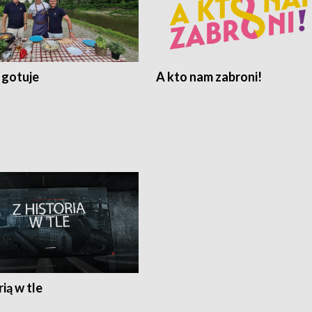
 gotuje
A kto nam zabroni!
rią w tle