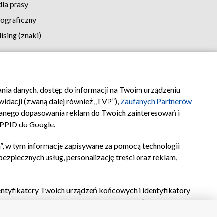
la prasy
tograficzny
sing (znaki)
klamy
Kontakt
rania danych, dostęp do informacji na Twoim urządzeniu
idacji (zwaną dalej również „TVP”),
Zaufanych Partnerów
anego dopasowania reklam do Twoich zainteresowań i
a PPID do Google.
”, w tym informacje zapisywane za pomocą technologii
zpiecznych usług, personalizację treści oraz reklam,
identyfikatory Twoich urządzeń końcowych i identyfikatory
P,
Zaufanych Partnerów z IAB
oraz pozostałych
Zaufanych
 wyboru podstawowych reklam, wyboru spersonalizowanych