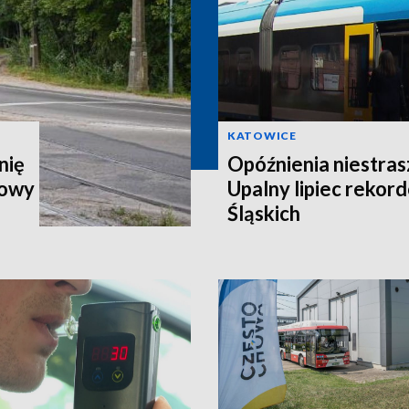
KATOWICE
nię
Opóźnienia niestra
howy
Upalny lipiec rekor
Śląskich