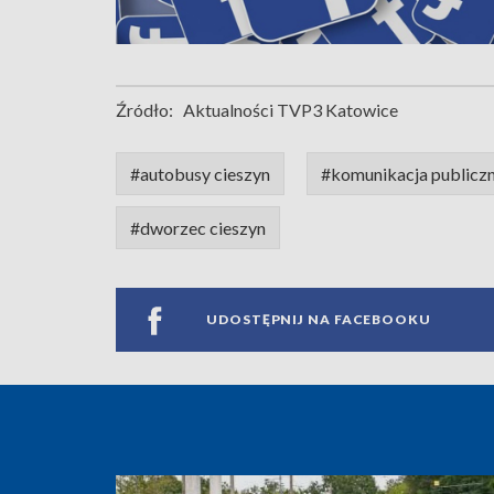
Źródło:
Aktualności TVP3 Katowice
#autobusy cieszyn
#komunikacja publicz
#dworzec cieszyn
UDOSTĘPNIJ NA FACEBOOKU