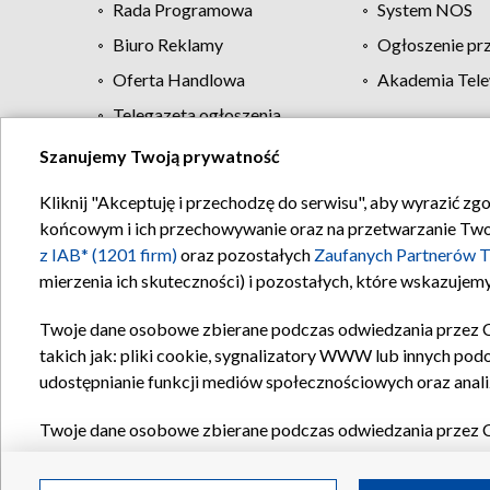
Rada Programowa
System NOS
Biuro Reklamy
Ogłoszenie pr
Oferta Handlowa
Akademia Tele
Telegazeta ogłoszenia
Szanujemy Twoją prywatność
Regulamin TVP
Kliknij "Akceptuję i przechodzę do serwisu", aby wyrazić zg
końcowym i ich przechowywanie oraz na przetwarzanie Twoich
z IAB* (1201 firm)
oraz pozostałych
Zaufanych Partnerów T
mierzenia ich skuteczności) i pozostałych, które wskazujemy
Twoje dane osobowe zbierane podczas odwiedzania przez 
takich jak: pliki cookie, sygnalizatory WWW lub innych pod
udostępnianie funkcji mediów społecznościowych oraz anali
Twoje dane osobowe zbierane podczas odwiedzania przez 
plików cookie, informacje o Twoich wyszukiwaniach w serwi
Partnerów TVP
dla realizacji następujących celów i funkc