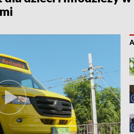
ami
A