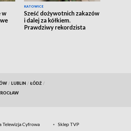
KATOWICE
e w
Sześć dożywotnich zakazów
owe
i dalej za kółkiem.
Prawdziwy rekordzista
drogowej bezmyślności
KÓW
/
LUBLIN
/
ŁÓDŹ
/
ROCŁAW
 Telewizja Cyfrowa
Sklep TVP