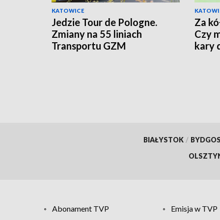
KATOWICE
KATOWI
Jedzie Tour de Pologne.
Za kó
Zmiany na 55 liniach
Czy m
Transportu GZM
kary 
recy
BIAŁYSTOK
/
BYDGO
OLSZTY
Abonament TVP
Emisja w TVP