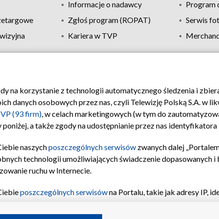
Informacje o nadawcy
Program d
zetargowe
Zgłoś program (ROPAT)
Serwis fo
wizyjna
Kariera w TVP
Merchandi
Polityka prywatności
Moje zgody
Pomoc
Biuro re
ody na korzystanie z technologii automatycznego śledzenia i zbie
 danych osobowych przez nas, czyli Telewizję Polską S.A. w likw
VP (93 firm)
, w celach marketingowych (w tym do zautomatyzow
 poniżej, a także zgody na udostępnianie przez nas identyfikator
Ciebie naszych
poszczególnych serwisów
zwanych dalej „Portalem
obnych technologii umożliwiających świadczenie dopasowanych i be
zowanie ruchu w Internecie.
Ciebie
poszczególnych serwisów
na Portalu, takie jak adresy IP, 
sach Portalu czy historia odwiedzin będą przetwarzane przez TV
ji: przechowywania informacji na urządzeniu lub dostęp do nich,
©2026 Telewizja Polska S.A. w likwidacji