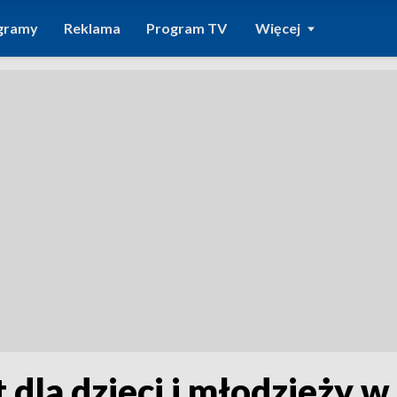
gramy
Reklama
Program TV
Więcej
dla dzieci i młodzieży w