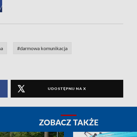
na
#darmowa komunikacja
UDOSTĘPNIJ NA X
ZOBACZ TAKŻE