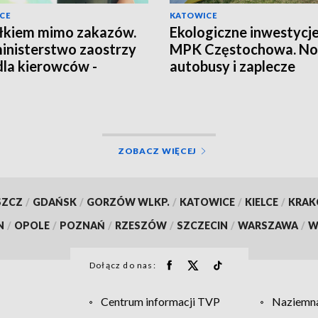
CE
KATOWICE
łkiem mimo zakazów.
Ekologiczne inwestycj
inisterstwo zaostrzy
MPK Częstochowa. N
dla kierowców -
autobusy i zaplecze
dywistów?
serwisowe
ZOBACZ WIĘCEJ
SZCZ
/
GDAŃSK
/
GORZÓW WLKP.
/
KATOWICE
/
KIELCE
/
KRA
N
/
OPOLE
/
POZNAŃ
/
RZESZÓW
/
SZCZECIN
/
WARSZAWA
/
W
Dołącz do nas:
Centrum informacji TVP
Naziemna