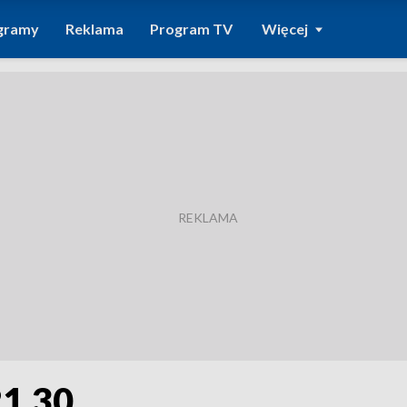
gramy
Reklama
Program TV
Więcej
21.30