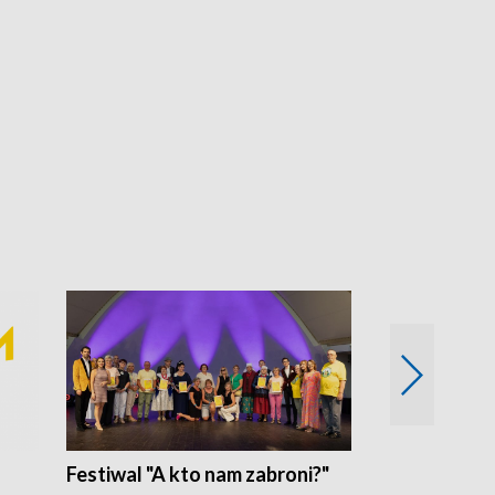
Festiwal "A kto nam zabroni?"
Mikrokosmo