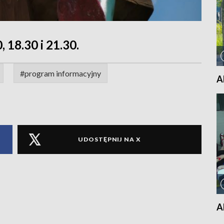
, 18.30 i 21.30.
#program informacyjny
A
UDOSTĘPNIJ NA X
A