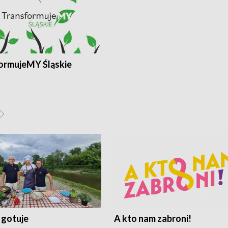
ormujeMY Śląskie
 gotuje
A kto nam zabroni!