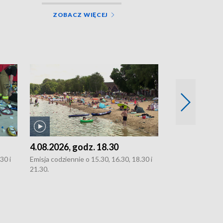
ZOBACZ WIĘCEJ
4.08.2026, godz. 18.30
3.08.2026, g
30 i
Emisja codziennie o 15.30, 16.30, 18.30 i
Emisja codziennie
21.30.
oraz 21.30