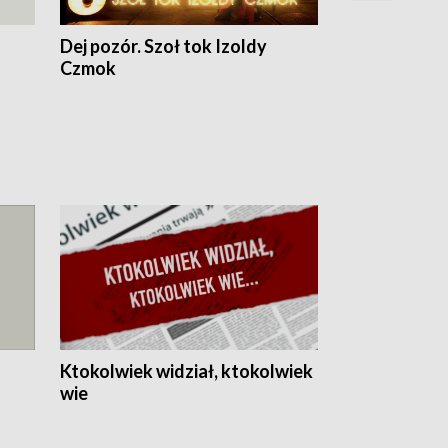
Dej pozór. Szoł tok Izoldy
Dzień z blisk
Czmok
Ktokolwiek widział, ktokolwiek
wie