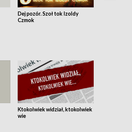
Dej pozór. Szoł tok Izoldy
Dzień z blisk
Czmok
Ktokolwiek widział, ktokolwiek
wie