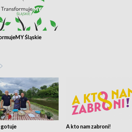
ormujeMY Śląskie
 gotuje
A kto nam zabroni!