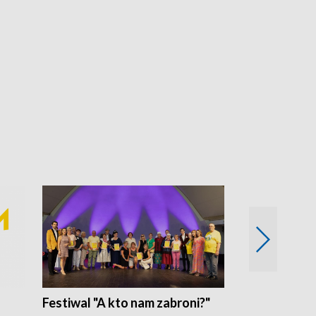
Festiwal "A kto nam zabroni?"
Mikrokosmo