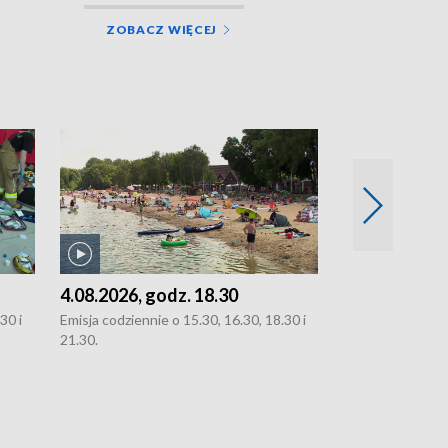
ZOBACZ WIĘCEJ
4.08.2026, godz. 18.30
3.08.2026, g
30 i
Emisja codziennie o 15.30, 16.30, 18.30 i
Emisja codziennie
21.30.
oraz 21.30