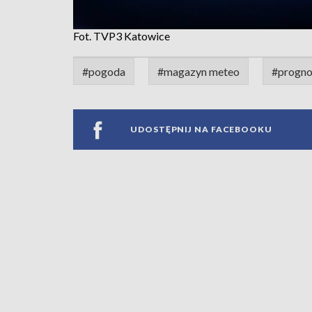
Fot. TVP3 Katowice
#pogoda
#magazyn meteo
#progno
UDOSTĘPNIJ NA FACEBOOKU