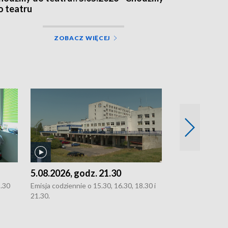
o teatru
ZOBACZ WIĘCEJ
5.08.2026, godz. 21.30
5.08.2026, g
8.30
Emisja codziennie o 15.30, 16.30, 18.30 i
Emisja codziennie
21.30.
21.30.