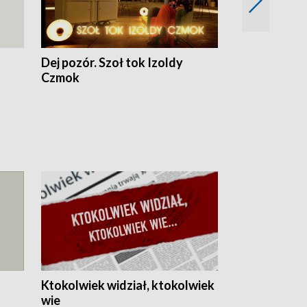
Dej pozór. Szoł tok Izoldy
Dzień z blisk
Czmok
Ktokolwiek widział, ktokolwiek
wie