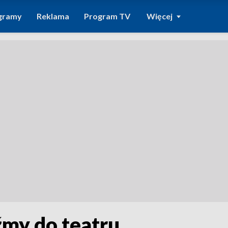
gramy
Reklama
Program TV
Więcej
źmy do teatru