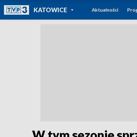
POWRÓT DO
KATOWICE
Aktualności
Pro
TVP REGIONY
W tym sezonie sprz