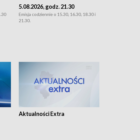
5.08.2026, godz. 21.30
5.08.2026, g
8.30
Emisja codziennie o 15.30, 16.30, 18.30 i
Emisja codziennie
21.30.
21.30.
Aktualności Extra