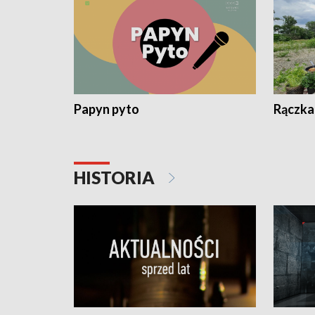
Papyn pyto
Rączka
HISTORIA