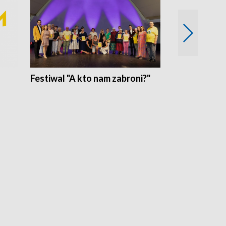
Festiwal "A kto nam zabroni?"
Mikrokosmo