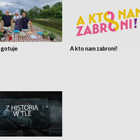
 gotuje
A kto nam zabroni!