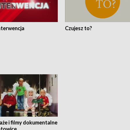
nterwencja
Czujesz to?
aże i filmy dokumentalne
towice