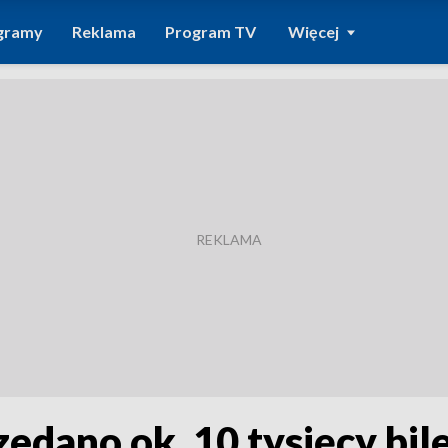
gramy
Reklama
Program TV
Więcej
edano ok. 10 tysięcy bil