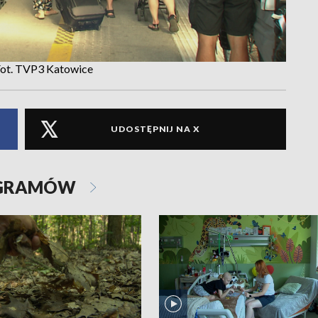
 Fot. TVP3 Katowice
UDOSTĘPNIJ NA X
OGRAMÓW