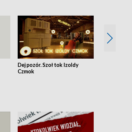
Dej pozór. Szoł tok Izoldy
Dzień z blisk
Czmok