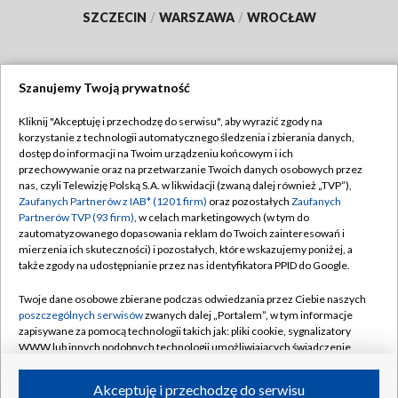
SZCZECIN
/
WARSZAWA
/
WROCŁAW
Szanujemy Twoją prywatność
Dołącz do nas:
Kliknij "Akceptuję i przechodzę do serwisu", aby wyrazić zgody na
korzystanie z technologii automatycznego śledzenia i zbierania danych,
TVP
dostęp do informacji na Twoim urządzeniu końcowym i ich
Abonament TVP
przechowywanie oraz na przetwarzanie Twoich danych osobowych przez
Regulamin TVP
nas, czyli Telewizję Polską S.A. w likwidacji (zwaną dalej również „TVP”),
Emisja w TVP
Polityka prywatności
Zaufanych Partnerów z IAB* (1201 firm)
oraz pozostałych
Zaufanych
Partnerów TVP (93 firm)
, w celach marketingowych (w tym do
Centrum informacji TVP
Moje zgody
zautomatyzowanego dopasowania reklam do Twoich zainteresowań i
mierzenia ich skuteczności) i pozostałych, które wskazujemy poniżej, a
Naziemna Telewizja Cyfrowa
Pomoc
także zgody na udostępnianie przez nas identyfikatora PPID do Google.
Sklep TVP
Biuro reklamy
Twoje dane osobowe zbierane podczas odwiedzania przez Ciebie naszych
Rada Programowa
Kontakt
poszczególnych serwisów
zwanych dalej „Portalem”, w tym informacje
zapisywane za pomocą technologii takich jak: pliki cookie, sygnalizatory
System NOS
WWW lub innych podobnych technologii umożliwiających świadczenie
dopasowanych i bezpiecznych usług, personalizację treści oraz reklam,
Informacje o nadawcy
Kanały
udostępnianie funkcji mediów społecznościowych oraz analizowanie
Akceptuję i przechodzę do serwisu
ruchu w Internecie.
Program dla prasy