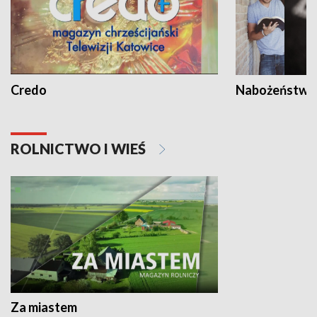
Credo
Nabożeństwa 
ROLNICTWO I WIEŚ
Za miastem