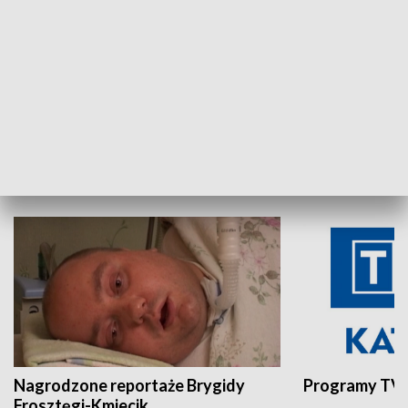
Aktualności sprzed lat
Z historią w tl
INNE
Nagrodzone reportaże Brygidy
Programy TVP
Frosztęgi-Kmiecik