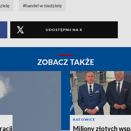
zielę
#handel w niedzielę
UDOSTĘPNIJ NA X
ZOBACZ TAKŻE
KATOWICE
acji
Miliony złotych wsp