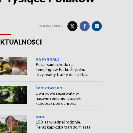
UDOSTĘPNIJ:
KTUALNOŚCI
NA SYGNALE
Pożar samochodu na
kempingu w Parku Śląskim.
Trzy osoby trafiły do szpitala
ŚRODOWISKO
Dwa nowe rezerwaty w
naszym regionie! Jurajski
krajobraz pod ochroną
INNE
150 lat w jednej rodzinie.
Teraz kapliczka trafi do miasta