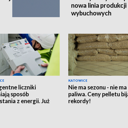
nowa linia produkcj
wybuchowych
CE
KATOWICE
gentne liczniki
Nie ma sezonu - nie ma
iają sposób
paliwa. Ceny pelletu bij
tania z energii. Już
rekordy!
 3 mln instalacji