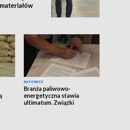
i materiałów
KATOWICE
Branża paliwowo-
ą
energetyczna stawia
ultimatum. Związki
zawodowe apelują do
premiera