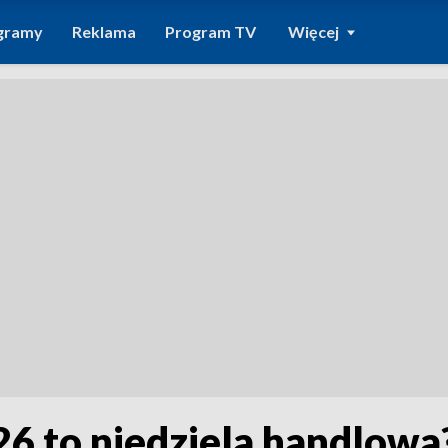
gramy
Reklama
Program TV
Więcej
26 to niedziela handlowa