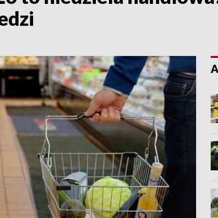
edzi
A