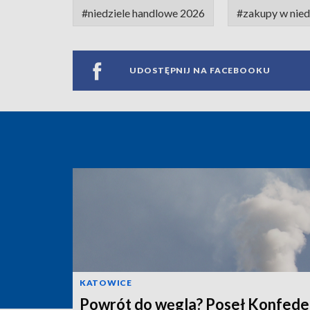
#niedziele handlowe 2026
#zakupy w nied
UDOSTĘPNIJ NA FACEBOOKU
KATOWICE
Powrót do węgla? Poseł Konfeder