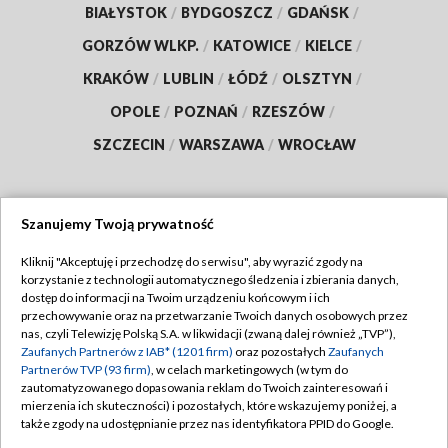
BIAŁYSTOK
/
BYDGOSZCZ
/
GDAŃSK
/
GORZÓW WLKP.
/
KATOWICE
/
KIELCE
/
KRAKÓW
/
LUBLIN
/
ŁÓDŹ
/
OLSZTYN
/
OPOLE
/
POZNAŃ
/
RZESZÓW
/
SZCZECIN
/
WARSZAWA
/
WROCŁAW
Szanujemy Twoją prywatność
Dołącz do nas:
Kliknij "Akceptuję i przechodzę do serwisu", aby wyrazić zgody na
korzystanie z technologii automatycznego śledzenia i zbierania danych,
TVP
dostęp do informacji na Twoim urządzeniu końcowym i ich
Abonament TVP
przechowywanie oraz na przetwarzanie Twoich danych osobowych przez
Regulamin TVP
nas, czyli Telewizję Polską S.A. w likwidacji (zwaną dalej również „TVP”),
Emisja w TVP
Polityka prywatności
Zaufanych Partnerów z IAB* (1201 firm)
oraz pozostałych
Zaufanych
Partnerów TVP (93 firm)
, w celach marketingowych (w tym do
Centrum informacji TVP
Moje zgody
zautomatyzowanego dopasowania reklam do Twoich zainteresowań i
mierzenia ich skuteczności) i pozostałych, które wskazujemy poniżej, a
Naziemna Telewizja Cyfrowa
Pomoc
także zgody na udostępnianie przez nas identyfikatora PPID do Google.
Sklep TVP