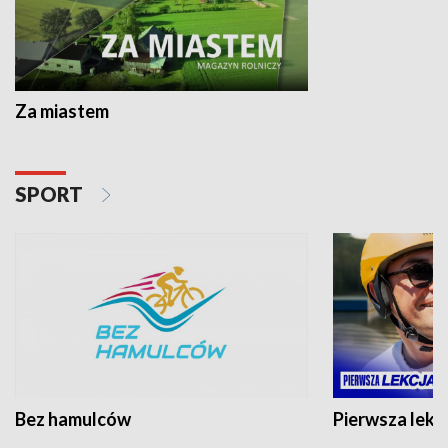
Za miastem
SPORT
Bez hamulców
Pierwsza lekc