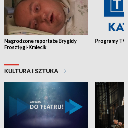
Nagrodzone reportaże Brygidy
Programy TVP
Frosztęgi-Kmiecik
KULTURA I SZTUKA