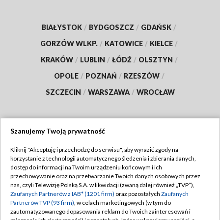
BIAŁYSTOK
/
BYDGOSZCZ
/
GDAŃSK
/
GORZÓW WLKP.
/
KATOWICE
/
KIELCE
/
KRAKÓW
/
LUBLIN
/
ŁÓDŹ
/
OLSZTYN
/
OPOLE
/
POZNAŃ
/
RZESZÓW
/
SZCZECIN
/
WARSZAWA
/
WROCŁAW
Szanujemy Twoją prywatność
Dołącz do nas:
Kliknij "Akceptuję i przechodzę do serwisu", aby wyrazić zgody na
korzystanie z technologii automatycznego śledzenia i zbierania danych,
TVP
dostęp do informacji na Twoim urządzeniu końcowym i ich
Abonament TVP
przechowywanie oraz na przetwarzanie Twoich danych osobowych przez
Regulamin TVP
nas, czyli Telewizję Polską S.A. w likwidacji (zwaną dalej również „TVP”),
Emisja w TVP
Polityka prywatności
Zaufanych Partnerów z IAB* (1201 firm)
oraz pozostałych
Zaufanych
Partnerów TVP (93 firm)
, w celach marketingowych (w tym do
Centrum informacji TVP
Moje zgody
zautomatyzowanego dopasowania reklam do Twoich zainteresowań i