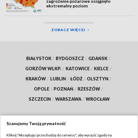
zagrożenie pożarowe osiągnęło
ekstremalny poziom
ZOBACZ WIĘCEJ
BIAŁYSTOK
/
BYDGOSZCZ
/
GDAŃSK
/
GORZÓW WLKP.
/
KATOWICE
/
KIELCE
/
KRAKÓW
/
LUBLIN
/
ŁÓDŹ
/
OLSZTYN
/
OPOLE
/
POZNAŃ
/
RZESZÓW
/
SZCZECIN
/
WARSZAWA
/
WROCŁAW
Szanujemy Twoją prywatność
Dołącz do nas:
Kliknij "Akceptuję i przechodzę do serwisu", aby wyrazić zgody na