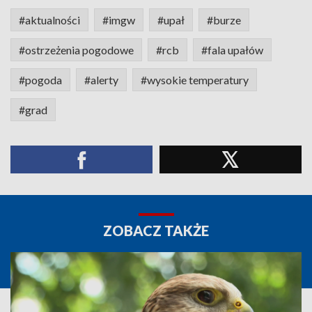
#aktualności
#imgw
#upał
#burze
#ostrzeżenia pogodowe
#rcb
#fala upałów
#pogoda
#alerty
#wysokie temperatury
#grad
ZOBACZ TAKŻE