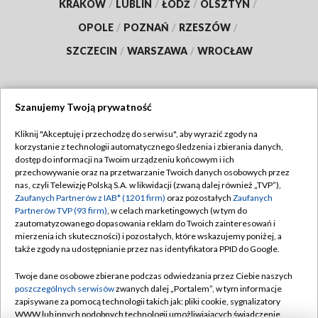
KRAKÓW
/
LUBLIN
/
ŁÓDŹ
/
OLSZTYN
/
OPOLE
/
POZNAŃ
/
RZESZÓW
/
SZCZECIN
/
WARSZAWA
/
WROCŁAW
Szanujemy Twoją prywatność
Dołącz do nas:
Kliknij "Akceptuję i przechodzę do serwisu", aby wyrazić zgody na
korzystanie z technologii automatycznego śledzenia i zbierania danych,
TVP
dostęp do informacji na Twoim urządzeniu końcowym i ich
Abonament TVP
przechowywanie oraz na przetwarzanie Twoich danych osobowych przez
Regulamin TVP
nas, czyli Telewizję Polską S.A. w likwidacji (zwaną dalej również „TVP”),
Emisja w TVP
Zaufanych Partnerów z IAB* (1201 firm)
oraz pozostałych
Zaufanych
Polityka prywatności
Partnerów TVP (93 firm)
, w celach marketingowych (w tym do
Centrum informacji TVP
Moje zgody
zautomatyzowanego dopasowania reklam do Twoich zainteresowań i
mierzenia ich skuteczności) i pozostałych, które wskazujemy poniżej, a
Naziemna Telewizja Cyfrowa
Pomoc
także zgody na udostępnianie przez nas identyfikatora PPID do Google.
Sklep TVP
Biuro reklamy
Twoje dane osobowe zbierane podczas odwiedzania przez Ciebie naszych
Rada Programowa
poszczególnych serwisów
zwanych dalej „Portalem”, w tym informacje
Kontakt
zapisywane za pomocą technologii takich jak: pliki cookie, sygnalizatory
System NOS
WWW lub innych podobnych technologii umożliwiających świadczenie