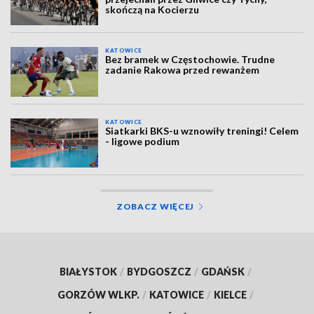
skończą na Kocierzu
KATOWICE
Bez bramek w Częstochowie. Trudne
zadanie Rakowa przed rewanżem
KATOWICE
Siatkarki BKS-u wznowiły treningi! Celem
- ligowe podium
ZOBACZ WIĘCEJ
BIAŁYSTOK
/
BYDGOSZCZ
/
GDAŃSK
/
GORZÓW WLKP.
/
KATOWICE
/
KIELCE
/