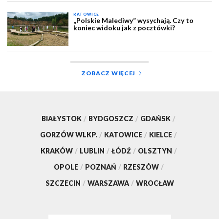
KATOWICE
„Polskie Malediwy” wysychają. Czy to
koniec widoku jak z pocztówki?
ZOBACZ WIĘCEJ
BIAŁYSTOK
/
BYDGOSZCZ
/
GDAŃSK
/
GORZÓW WLKP.
/
KATOWICE
/
KIELCE
/
KRAKÓW
/
LUBLIN
/
ŁÓDŹ
/
OLSZTYN
/
OPOLE
/
POZNAŃ
/
RZESZÓW
/
SZCZECIN
/
WARSZAWA
/
WROCŁAW