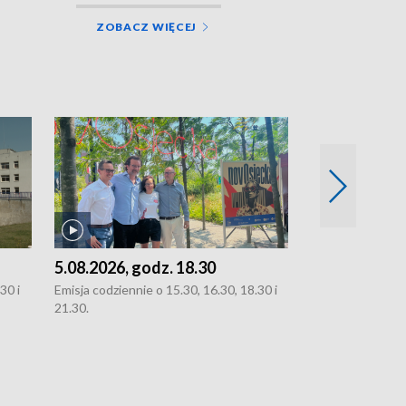
ZOBACZ WIĘCEJ
5.08.2026, godz. 18.30
4.08.2026, g
30 i
Emisja codziennie o 15.30, 16.30, 18.30 i
Emisja codziennie
21.30.
21.30.