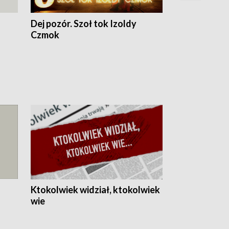
Dej pozór. Szoł tok Izoldy
Dzień z blisk
Czmok
Ktokolwiek widział, ktokolwiek
wie