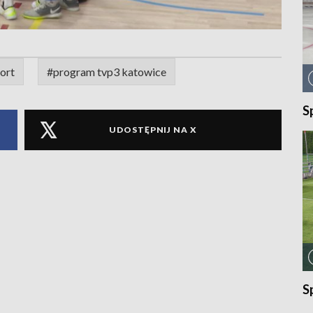
ort
#program tvp3 katowice
S
UDOSTĘPNIJ NA X
S