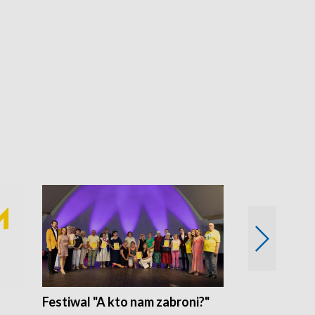
Festiwal "A kto nam zabroni?"
Mikrokosmo