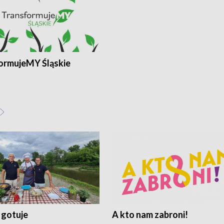
ormujeMY Śląskie
 gotuje
A kto nam zabroni!