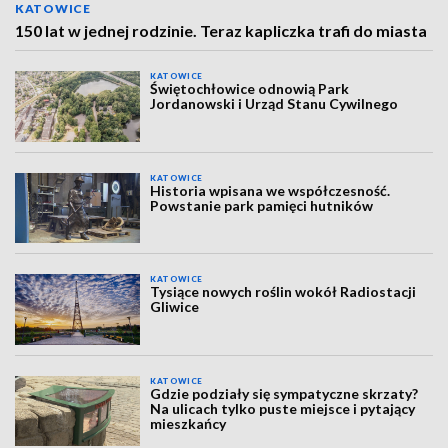
KATOWICE
150 lat w jednej rodzinie. Teraz kapliczka trafi do miasta
KATOWICE
Świętochłowice odnowią Park
Jordanowski i Urząd Stanu Cywilnego
KATOWICE
Historia wpisana we współczesność.
Powstanie park pamięci hutników
KATOWICE
Tysiące nowych roślin wokół Radiostacji
Gliwice
KATOWICE
Gdzie podziały się sympatyczne skrzaty?
Na ulicach tylko puste miejsce i pytający
mieszkańcy