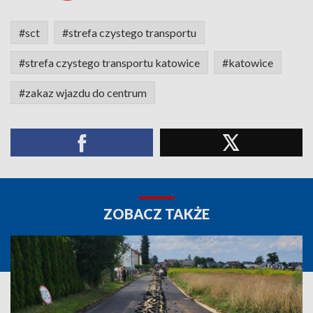
#sct
#strefa czystego transportu
#strefa czystego transportu katowice
#katowice
#zakaz wjazdu do centrum
ZOBACZ TAKŻE