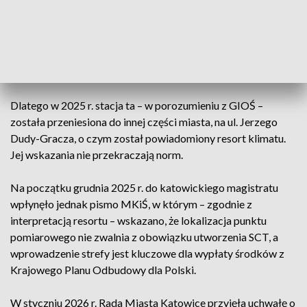
argumentowało, że natężenie tranzytu powodowało
przekroczenia w tym miejscu poziomów dopuszczalnych
NO2 dla całej aglomeracji, choć wyniki nie były miarodajne
ani dla ruchu miejskiego ani dla oceny zasadności
wprowadzenia SCT.
Dlatego w 2025 r. stacja ta – w porozumieniu z GIOŚ –
została przeniesiona do innej części miasta, na ul. Jerzego
Dudy-Gracza, o czym został powiadomiony resort klimatu.
Jej wskazania nie przekraczają norm.
Na początku grudnia 2025 r. do katowickiego magistratu
wpłynęło jednak pismo MKiŚ, w którym – zgodnie z
interpretacją resortu – wskazano, że lokalizacja punktu
pomiarowego nie zwalnia z obowiązku utworzenia SCT, a
wprowadzenie strefy jest kluczowe dla wypłaty środków z
Krajowego Planu Odbudowy dla Polski.
W styczniu 2026 r. Rada Miasta Katowice przyjęła uchwałę o