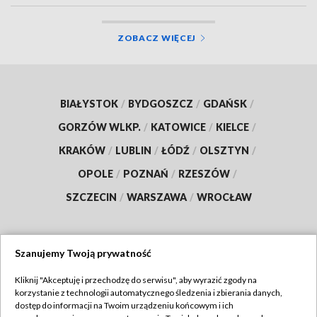
ZOBACZ WIĘCEJ
BIAŁYSTOK
/
BYDGOSZCZ
/
GDAŃSK
/
GORZÓW WLKP.
/
KATOWICE
/
KIELCE
/
KRAKÓW
/
LUBLIN
/
ŁÓDŹ
/
OLSZTYN
/
OPOLE
/
POZNAŃ
/
RZESZÓW
/
SZCZECIN
/
WARSZAWA
/
WROCŁAW
Szanujemy Twoją prywatność
Dołącz do nas:
Kliknij "Akceptuję i przechodzę do serwisu", aby wyrazić zgody na
korzystanie z technologii automatycznego śledzenia i zbierania danych,
TVP
dostęp do informacji na Twoim urządzeniu końcowym i ich