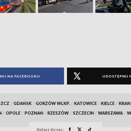
NIJ NA FACEBOOKU
UDOSTĘPNIJ 
SZCZ
/
GDAŃSK
/
GORZÓW WLKP.
/
KATOWICE
/
KIELCE
/
KRA
N
/
OPOLE
/
POZNAŃ
/
RZESZÓW
/
SZCZECIN
/
WARSZAWA
/
W
Dołącz do nas: