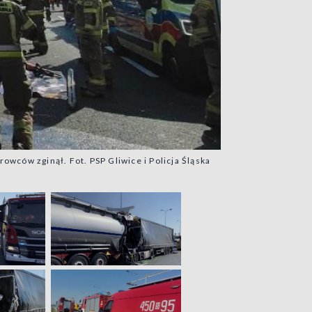
erowców zginął. Fot. PSP Gliwice i Policja Śląska