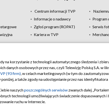
Centrum informacji TVP
Naziemna
Informacje o nadawcy
Program d
zetargowe
Zgłoś program (ROPAT)
Serwis fo
wizyjna
Kariera w TVP
Merchandi
Polityka prywatności
Moje zgody
Pomoc
Biuro re
ody na korzystanie z technologii automatycznego śledzenia i zbie
 danych osobowych przez nas, czyli Telewizję Polską S.A. w likw
VP (93 firm)
, w celach marketingowych (w tym do zautomatyzow
 poniżej, a także zgody na udostępnianie przez nas identyfikator
Ciebie naszych
poszczególnych serwisów
zwanych dalej „Portalem
obnych technologii umożliwiających świadczenie dopasowanych i be
zowanie ruchu w Internecie.