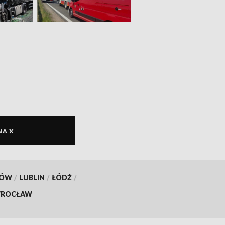
NA X
KÓW
/
LUBLIN
/
ŁÓDŹ
/
ROCŁAW