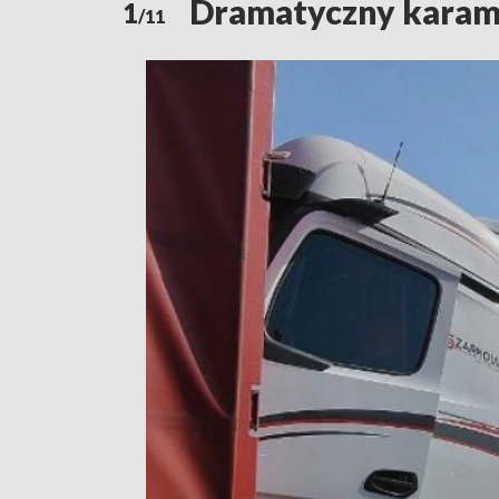
Dramatyczny karamb
1
/11