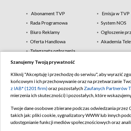
Abonament TVP
Emisja w TVP
Rada Programowa
System NOS
Biuro Reklamy
Ogłoszenie pr
Oferta Handlowa
Akademia Tele
Telegazeta ogłoszenia
Szanujemy Twoją prywatność
Regulamin TVP
Kliknij "Akceptuję i przechodzę do serwisu", aby wyrazić zg
końcowym i ich przechowywanie oraz na przetwarzanie Twoich
z IAB* (1201 firm)
oraz pozostałych
Zaufanych Partnerów T
mierzenia ich skuteczności) i pozostałych, które wskazujemy
Twoje dane osobowe zbierane podczas odwiedzania przez 
takich jak: pliki cookie, sygnalizatory WWW lub innych pod
udostępnianie funkcji mediów społecznościowych oraz anali