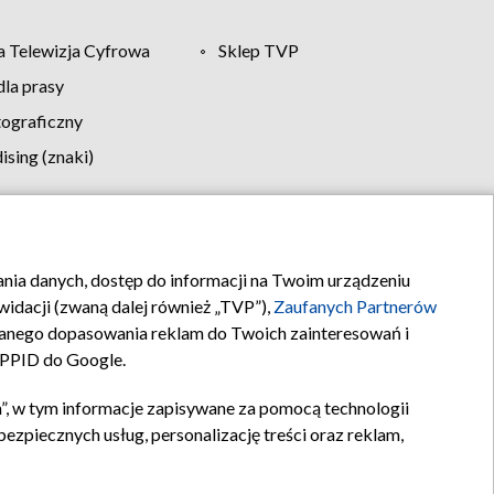
 Telewizja Cyfrowa
Sklep TVP
la prasy
tograficzny
sing (znaki)
klamy
Kontakt
rania danych, dostęp do informacji na Twoim urządzeniu
idacji (zwaną dalej również „TVP”),
Zaufanych Partnerów
anego dopasowania reklam do Twoich zainteresowań i
a PPID do Google.
”, w tym informacje zapisywane za pomocą technologii
zpiecznych usług, personalizację treści oraz reklam,