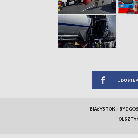
UDOSTĘP
BIAŁYSTOK
/
BYDGO
OLSZTY