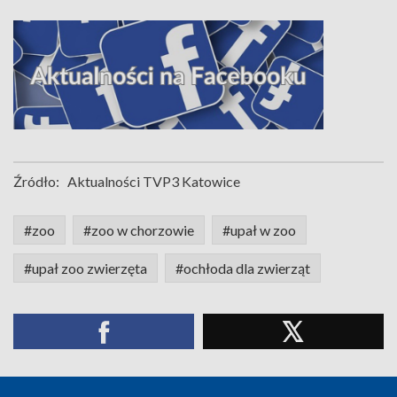
Źródło:
Aktualności TVP3 Katowice
#zoo
#zoo w chorzowie
#upał w zoo
#upał zoo zwierzęta
#ochłoda dla zwierząt