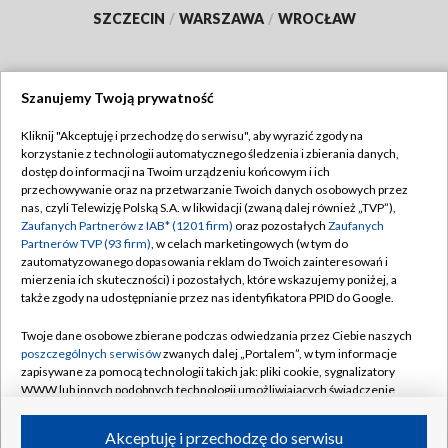
SZCZECIN
/
WARSZAWA
/
WROCŁAW
Szanujemy Twoją prywatność
Dołącz do nas:
Kliknij "Akceptuję i przechodzę do serwisu", aby wyrazić zgody na
korzystanie z technologii automatycznego śledzenia i zbierania danych,
TVP
dostęp do informacji na Twoim urządzeniu końcowym i ich
Abonament TVP
przechowywanie oraz na przetwarzanie Twoich danych osobowych przez
Regulamin TVP
nas, czyli Telewizję Polską S.A. w likwidacji (zwaną dalej również „TVP”),
Emisja w TVP
Zaufanych Partnerów z IAB* (1201 firm)
oraz pozostałych
Zaufanych
Polityka prywatności
Partnerów TVP (93 firm)
, w celach marketingowych (w tym do
Centrum informacji TVP
Moje zgody
zautomatyzowanego dopasowania reklam do Twoich zainteresowań i
mierzenia ich skuteczności) i pozostałych, które wskazujemy poniżej, a
Naziemna Telewizja Cyfrowa
Pomoc
także zgody na udostępnianie przez nas identyfikatora PPID do Google.
Sklep TVP
Biuro reklamy
Twoje dane osobowe zbierane podczas odwiedzania przez Ciebie naszych
Rada Programowa
poszczególnych serwisów
zwanych dalej „Portalem”, w tym informacje
Kontakt
zapisywane za pomocą technologii takich jak: pliki cookie, sygnalizatory
System NOS
WWW lub innych podobnych technologii umożliwiających świadczenie
dopasowanych i bezpiecznych usług, personalizację treści oraz reklam,
Informacje o nadawcy
Kanały
udostępnianie funkcji mediów społecznościowych oraz analizowanie
Akceptuję i przechodzę do serwisu
ruchu w Internecie.
Program dla prasy