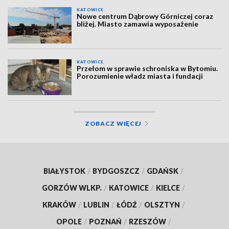
KATOWICE
Nowe centrum Dąbrowy Górniczej coraz
bliżej. Miasto zamawia wyposażenie
KATOWICE
Przełom w sprawie schroniska w Bytomiu.
Porozumienie władz miasta i fundacji
ZOBACZ WIĘCEJ
BIAŁYSTOK
/
BYDGOSZCZ
/
GDAŃSK
/
GORZÓW WLKP.
/
KATOWICE
/
KIELCE
/
KRAKÓW
/
LUBLIN
/
ŁÓDŹ
/
OLSZTYN
/
OPOLE
/
POZNAŃ
/
RZESZÓW
/