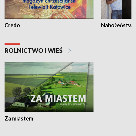
Credo
Nabożeństwa 
ROLNICTWO I WIEŚ
Za miastem