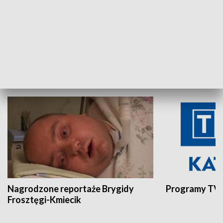
Aktualności sprzed lat
Z historią w tl
INNE
Nagrodzone reportaże Brygidy
Programy TVP
Frosztęgi-Kmiecik