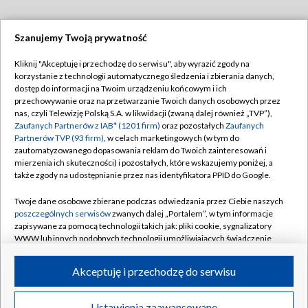
Szanujemy Twoją prywatność
Dołącz do nas:
Kliknij "Akceptuję i przechodzę do serwisu", aby wyrazić zgody na
korzystanie z technologii automatycznego śledzenia i zbierania danych,
TVP
dostęp do informacji na Twoim urządzeniu końcowym i ich
Abonament TVP
przechowywanie oraz na przetwarzanie Twoich danych osobowych przez
Regulamin TVP
nas, czyli Telewizję Polską S.A. w likwidacji (zwaną dalej również „TVP”),
Emisja w TVP
Polityka prywatności
Zaufanych Partnerów z IAB* (1201 firm)
oraz pozostałych
Zaufanych
Partnerów TVP (93 firm)
, w celach marketingowych (w tym do
Centrum informacji TVP
Moje zgody
zautomatyzowanego dopasowania reklam do Twoich zainteresowań i
mierzenia ich skuteczności) i pozostałych, które wskazujemy poniżej, a
Naziemna Telewizja Cyfrowa
Pomoc
także zgody na udostępnianie przez nas identyfikatora PPID do Google.
Sklep TVP
Biuro reklamy
Twoje dane osobowe zbierane podczas odwiedzania przez Ciebie naszych
Rada Programowa
Kontakt
poszczególnych serwisów
zwanych dalej „Portalem”, w tym informacje
zapisywane za pomocą technologii takich jak: pliki cookie, sygnalizatory
System NOS
WWW lub innych podobnych technologii umożliwiających świadczenie
dopasowanych i bezpiecznych usług, personalizację treści oraz reklam,
Informacje o nadawcy
Kanały
udostępnianie funkcji mediów społecznościowych oraz analizowanie
Akceptuję i przechodzę do serwisu
ruchu w Internecie.
Program dla prasy
©2026 Telewizja Polska S.A. w likwidacji
Biuro Reklamy
Twoje dane osobowe zbierane podczas odwiedzania przez Ciebie
Ustawienia zaawansowane