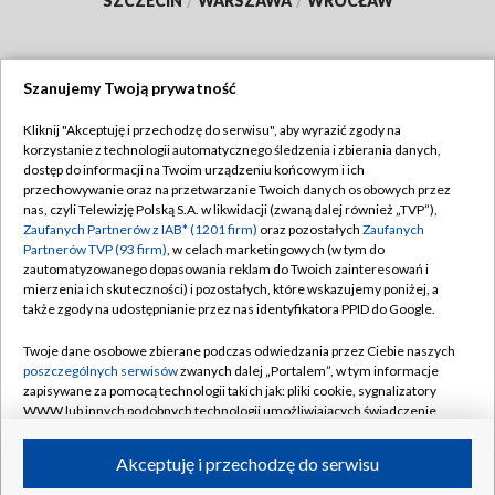
SZCZECIN
/
WARSZAWA
/
WROCŁAW
Szanujemy Twoją prywatność
Dołącz do nas:
Kliknij "Akceptuję i przechodzę do serwisu", aby wyrazić zgody na
korzystanie z technologii automatycznego śledzenia i zbierania danych,
TVP
dostęp do informacji na Twoim urządzeniu końcowym i ich
Abonament TVP
przechowywanie oraz na przetwarzanie Twoich danych osobowych przez
Regulamin TVP
nas, czyli Telewizję Polską S.A. w likwidacji (zwaną dalej również „TVP”),
Emisja w TVP
Polityka prywatności
Zaufanych Partnerów z IAB* (1201 firm)
oraz pozostałych
Zaufanych
Partnerów TVP (93 firm)
, w celach marketingowych (w tym do
Centrum informacji TVP
Moje zgody
zautomatyzowanego dopasowania reklam do Twoich zainteresowań i
mierzenia ich skuteczności) i pozostałych, które wskazujemy poniżej, a
Naziemna Telewizja Cyfrowa
Pomoc
także zgody na udostępnianie przez nas identyfikatora PPID do Google.
Sklep TVP
Biuro reklamy
Twoje dane osobowe zbierane podczas odwiedzania przez Ciebie naszych
Rada Programowa
Kontakt
poszczególnych serwisów
zwanych dalej „Portalem”, w tym informacje
zapisywane za pomocą technologii takich jak: pliki cookie, sygnalizatory
System NOS
WWW lub innych podobnych technologii umożliwiających świadczenie
dopasowanych i bezpiecznych usług, personalizację treści oraz reklam,
Informacje o nadawcy
Kanały
udostępnianie funkcji mediów społecznościowych oraz analizowanie
Akceptuję i przechodzę do serwisu
ruchu w Internecie.
Program dla prasy