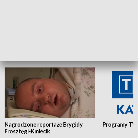
Aktualności sprzed lat
Z historią w tl
INNE
Nagrodzone reportaże Brygidy
Programy TVP
Frosztęgi-Kmiecik