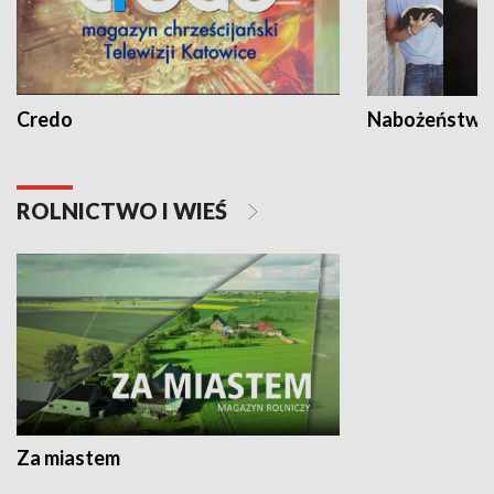
Credo
Nabożeństwa 
ROLNICTWO I WIEŚ
Za miastem