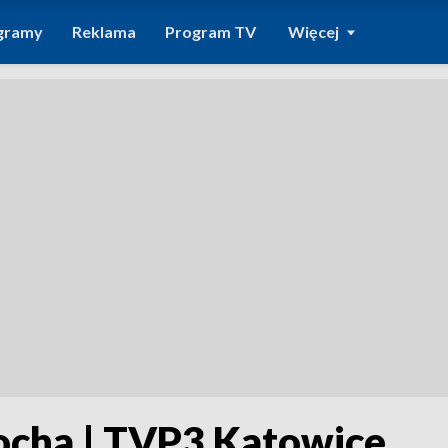
gramy
Reklama
Program TV
Więcej
nocha | TVP3 Katowice