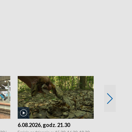
6.08.2026, godz. 21.30
6.08.2026, g