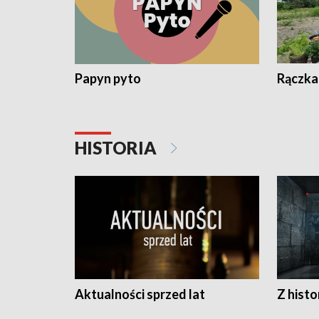
Papyn pyto
Rączka
HISTORIA
Aktualności sprzed lat
Z histo