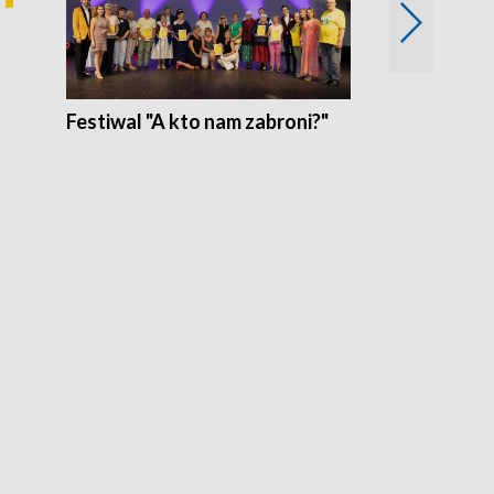
Festiwal "A kto nam zabroni?"
Mikrokosmo