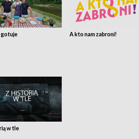
 gotuje
A kto nam zabroni!
rią w tle