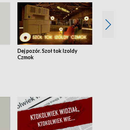
Dej pozór. Szoł tok Izoldy
Dzień z blisk
Czmok