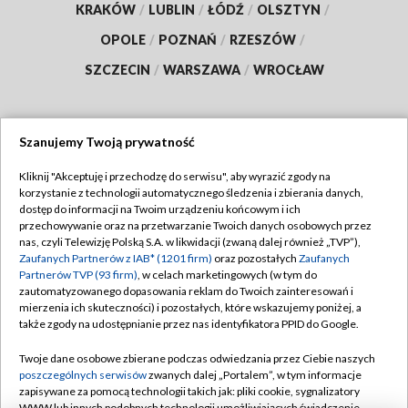
KRAKÓW
/
LUBLIN
/
ŁÓDŹ
/
OLSZTYN
/
OPOLE
/
POZNAŃ
/
RZESZÓW
/
SZCZECIN
/
WARSZAWA
/
WROCŁAW
Szanujemy Twoją prywatność
Dołącz do nas:
Kliknij "Akceptuję i przechodzę do serwisu", aby wyrazić zgody na
korzystanie z technologii automatycznego śledzenia i zbierania danych,
TVP
dostęp do informacji na Twoim urządzeniu końcowym i ich
Abonament TVP
przechowywanie oraz na przetwarzanie Twoich danych osobowych przez
Regulamin TVP
nas, czyli Telewizję Polską S.A. w likwidacji (zwaną dalej również „TVP”),
Emisja w TVP
Polityka prywatności
Zaufanych Partnerów z IAB* (1201 firm)
oraz pozostałych
Zaufanych
Partnerów TVP (93 firm)
, w celach marketingowych (w tym do
Centrum informacji TVP
Moje zgody
zautomatyzowanego dopasowania reklam do Twoich zainteresowań i
mierzenia ich skuteczności) i pozostałych, które wskazujemy poniżej, a
Naziemna Telewizja Cyfrowa
Pomoc
także zgody na udostępnianie przez nas identyfikatora PPID do Google.
Sklep TVP
Biuro reklamy
Twoje dane osobowe zbierane podczas odwiedzania przez Ciebie naszych
Rada Programowa
Kontakt
poszczególnych serwisów
zwanych dalej „Portalem”, w tym informacje
zapisywane za pomocą technologii takich jak: pliki cookie, sygnalizatory
System NOS
WWW lub innych podobnych technologii umożliwiających świadczenie