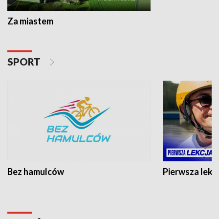
Za miastem
SPORT
Bez hamulców
Pierwsza lekc