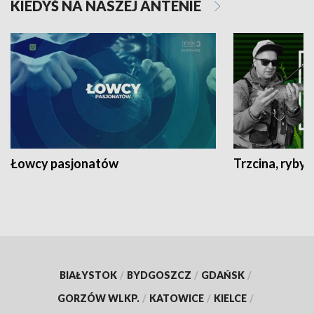
KIEDYŚ NA NASZEJ ANTENIE
Łowcy pasjonatów
Trzcina, ryby 
BIAŁYSTOK
/
BYDGOSZCZ
/
GDAŃSK
/
GORZÓW WLKP.
/
KATOWICE
/
KIELCE
/