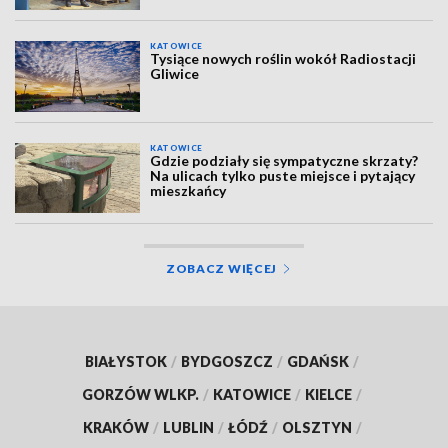
KATOWICE
Tysiące nowych roślin wokół Radiostacji
Gliwice
KATOWICE
Gdzie podziały się sympatyczne skrzaty?
Na ulicach tylko puste miejsce i pytający
mieszkańcy
ZOBACZ WIĘCEJ
BIAŁYSTOK
/
BYDGOSZCZ
/
GDAŃSK
/
GORZÓW WLKP.
/
KATOWICE
/
KIELCE
/
KRAKÓW
/
LUBLIN
/
ŁÓDŹ
/
OLSZTYN
/