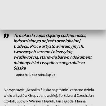
lecia Grupy Janowskiej, która do dziś zrzesza artystów
nieprofesjonalnych. Wernisaż odbędzie się 2 lipca o godz.
17.00.
To malarski zapis śląskiej codzienności,
industrialnego pejzażu oraz lokalnej
tradycji. Prace artystów intuicyjnych,
tworzących sercem i niezwykłą
wrażliwością, stanowią barwny dokument
minionych lat i współczesnego oblicza
Śląska
– opisała Biblioteka Śląska
Na wystawie „Kronika Śląska na płótnie” zebrano dzieła
wielu artystów Grupy Janowskiej. To Edward Czech, Jan
Czylok, Ludwik Werner Hajduk, Jan Jagoda, Hanna