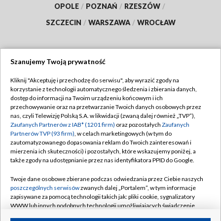
OPOLE
/
POZNAŃ
/
RZESZÓW
/
SZCZECIN
/
WARSZAWA
/
WROCŁAW
Szanujemy Twoją prywatność
Dołącz do nas:
Kliknij "Akceptuję i przechodzę do serwisu", aby wyrazić zgody na
korzystanie z technologii automatycznego śledzenia i zbierania danych,
TVP
dostęp do informacji na Twoim urządzeniu końcowym i ich
Abonament TVP
przechowywanie oraz na przetwarzanie Twoich danych osobowych przez
Regulamin TVP
nas, czyli Telewizję Polską S.A. w likwidacji (zwaną dalej również „TVP”),
Emisja w TVP
Zaufanych Partnerów z IAB* (1201 firm)
oraz pozostałych
Zaufanych
Polityka prywatności
Partnerów TVP (93 firm)
, w celach marketingowych (w tym do
Centrum informacji TVP
Moje zgody
zautomatyzowanego dopasowania reklam do Twoich zainteresowań i
mierzenia ich skuteczności) i pozostałych, które wskazujemy poniżej, a
Naziemna Telewizja Cyfrowa
Pomoc
także zgody na udostępnianie przez nas identyfikatora PPID do Google.
Sklep TVP
Biuro reklamy
Twoje dane osobowe zbierane podczas odwiedzania przez Ciebie naszych
Rada Programowa
poszczególnych serwisów
zwanych dalej „Portalem”, w tym informacje
Kontakt
zapisywane za pomocą technologii takich jak: pliki cookie, sygnalizatory
System NOS
WWW lub innych podobnych technologii umożliwiających świadczenie
dopasowanych i bezpiecznych usług, personalizację treści oraz reklam,
Informacje o nadawcy
Kanały