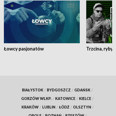
Łowcy pasjonatów
Trzcina, ryby 
BIAŁYSTOK
/
BYDGOSZCZ
/
GDAŃSK
/
GORZÓW WLKP.
/
KATOWICE
/
KIELCE
/
KRAKÓW
/
LUBLIN
/
ŁÓDŹ
/
OLSZTYN
/
OPOLE
/
POZNAŃ
/
RZESZÓW
/