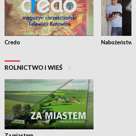
Credo
Nabożeństwa 
ROLNICTWO I WIEŚ
Za miastem