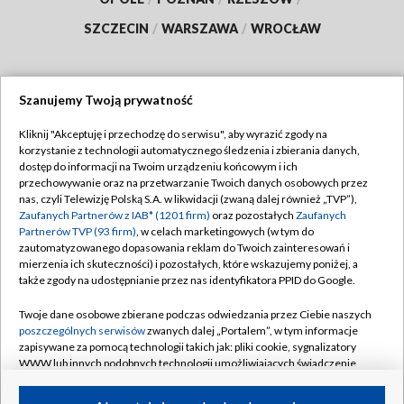
SZCZECIN
/
WARSZAWA
/
WROCŁAW
Szanujemy Twoją prywatność
Dołącz do nas:
Kliknij "Akceptuję i przechodzę do serwisu", aby wyrazić zgody na
korzystanie z technologii automatycznego śledzenia i zbierania danych,
TVP
dostęp do informacji na Twoim urządzeniu końcowym i ich
Abonament TVP
przechowywanie oraz na przetwarzanie Twoich danych osobowych przez
Regulamin TVP
nas, czyli Telewizję Polską S.A. w likwidacji (zwaną dalej również „TVP”),
Emisja w TVP
Polityka prywatności
Zaufanych Partnerów z IAB* (1201 firm)
oraz pozostałych
Zaufanych
Partnerów TVP (93 firm)
, w celach marketingowych (w tym do
Centrum informacji TVP
Moje zgody
zautomatyzowanego dopasowania reklam do Twoich zainteresowań i
mierzenia ich skuteczności) i pozostałych, które wskazujemy poniżej, a
Naziemna Telewizja Cyfrowa
Pomoc
także zgody na udostępnianie przez nas identyfikatora PPID do Google.
Sklep TVP
Biuro reklamy
Twoje dane osobowe zbierane podczas odwiedzania przez Ciebie naszych
Rada Programowa
Kontakt
poszczególnych serwisów
zwanych dalej „Portalem”, w tym informacje
zapisywane za pomocą technologii takich jak: pliki cookie, sygnalizatory
System NOS
WWW lub innych podobnych technologii umożliwiających świadczenie
dopasowanych i bezpiecznych usług, personalizację treści oraz reklam,
Informacje o nadawcy
Kanały
udostępnianie funkcji mediów społecznościowych oraz analizowanie