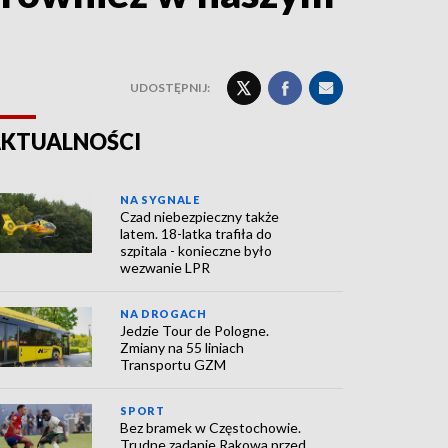
UDOSTĘPNIJ:
KTUALNOŚCI
NA SYGNALE
Czad niebezpieczny także
latem. 18-latka trafiła do
szpitala - konieczne było
wezwanie LPR
NA DROGACH
Jedzie Tour de Pologne.
Zmiany na 55 liniach
Transportu GZM
SPORT
Bez bramek w Częstochowie.
Trudne zadanie Rakowa przed