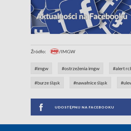
Źródło:
/IMGW
#imgw
#ostrzeżenia imgw
#alert rc
#burze śląsk
#nawałnice śląsk
#ule
UDOSTĘPNIJ NA FACEBOOKU