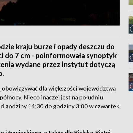
zie kraju burze i opady deszczu do
ci do 7 cm - poinformowała synoptyk
nia wydane przez instytut dotyczą
o.
 obowiązywać dla większości województwa
 północy. Nieco inaczej jest na południu
 od godziny 14:30 do godziny 3:00 w czwartek
 i żywieckiego, a także dla Bielska-Białej,