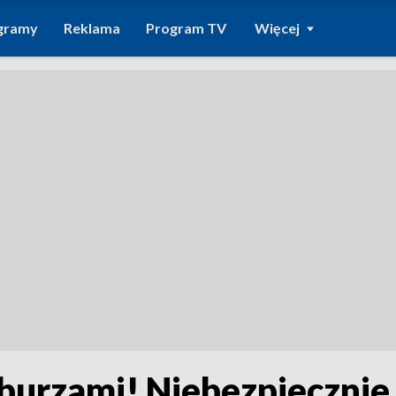
gramy
Reklama
Program TV
Więcej
 burzami! Niebezpieczni