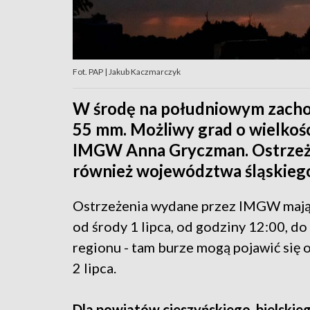
Fot. PAP | Jakub Kaczmarczyk
W środę na południowym zachod
55 mm. Możliwy grad o wielkoś
IMGW Anna Gryczman. Ostrzeże
również województwa śląskieg
Ostrzeżenia wydane przez IMGW mają
od środy 1 lipca, od godziny 12:00, do
regionu - tam burze mogą pojawić się
2 lipca.
Dla powiatów cieszyńskiego, bielskiego