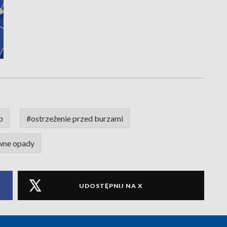
b
#ostrzeżenie przed burzami
wne opady
UDOSTĘPNIJ NA X