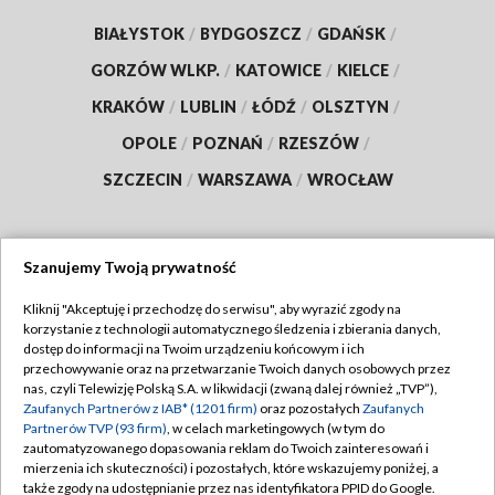
BIAŁYSTOK
/
BYDGOSZCZ
/
GDAŃSK
/
GORZÓW WLKP.
/
KATOWICE
/
KIELCE
/
KRAKÓW
/
LUBLIN
/
ŁÓDŹ
/
OLSZTYN
/
OPOLE
/
POZNAŃ
/
RZESZÓW
/
SZCZECIN
/
WARSZAWA
/
WROCŁAW
Szanujemy Twoją prywatność
Dołącz do nas:
Kliknij "Akceptuję i przechodzę do serwisu", aby wyrazić zgody na
korzystanie z technologii automatycznego śledzenia i zbierania danych,
TVP
dostęp do informacji na Twoim urządzeniu końcowym i ich
Abonament TVP
przechowywanie oraz na przetwarzanie Twoich danych osobowych przez
Regulamin TVP
nas, czyli Telewizję Polską S.A. w likwidacji (zwaną dalej również „TVP”),
Emisja w TVP
Polityka prywatności
Zaufanych Partnerów z IAB* (1201 firm)
oraz pozostałych
Zaufanych
Partnerów TVP (93 firm)
, w celach marketingowych (w tym do
Centrum informacji TVP
Moje zgody
zautomatyzowanego dopasowania reklam do Twoich zainteresowań i
mierzenia ich skuteczności) i pozostałych, które wskazujemy poniżej, a
Naziemna Telewizja Cyfrowa
Pomoc
także zgody na udostępnianie przez nas identyfikatora PPID do Google.