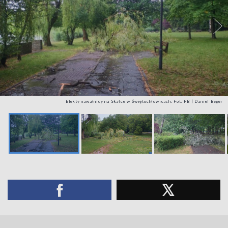
Efekty nawałnicy na Skałce w Świętochłowicach. Fot. FB | Daniel Beger