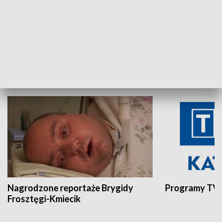
Aktualności sprzed lat
Z historią w tl
INNE
Nagrodzone reportaże Brygidy
Programy TVP
Frosztęgi-Kmiecik