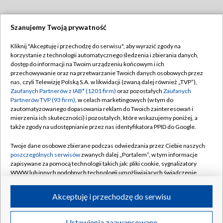
Szanujemy Twoją prywatność
Dołącz do nas:
Kliknij "Akceptuję i przechodzę do serwisu", aby wyrazić zgody na
korzystanie z technologii automatycznego śledzenia i zbierania danych,
TVP
dostęp do informacji na Twoim urządzeniu końcowym i ich
Abonament TVP
przechowywanie oraz na przetwarzanie Twoich danych osobowych przez
Regulamin TVP
nas, czyli Telewizję Polską S.A. w likwidacji (zwaną dalej również „TVP”),
Emisja w TVP
Polityka prywatności
Zaufanych Partnerów z IAB* (1201 firm)
oraz pozostałych
Zaufanych
Partnerów TVP (93 firm)
, w celach marketingowych (w tym do
Centrum informacji TVP
Moje zgody
zautomatyzowanego dopasowania reklam do Twoich zainteresowań i
mierzenia ich skuteczności) i pozostałych, które wskazujemy poniżej, a
Naziemna Telewizja Cyfrowa
Pomoc
także zgody na udostępnianie przez nas identyfikatora PPID do Google.
Sklep TVP
Biuro reklamy
Twoje dane osobowe zbierane podczas odwiedzania przez Ciebie naszych
Rada Programowa
Kontakt
poszczególnych serwisów
zwanych dalej „Portalem”, w tym informacje
zapisywane za pomocą technologii takich jak: pliki cookie, sygnalizatory
System NOS
WWW lub innych podobnych technologii umożliwiających świadczenie
dopasowanych i bezpiecznych usług, personalizację treści oraz reklam,
Informacje o nadawcy
Kanały
udostępnianie funkcji mediów społecznościowych oraz analizowanie
Akceptuję i przechodzę do serwisu
ruchu w Internecie.
Program dla prasy
©2026 Telewizja Polska S.A. w likwidacji
Biuro Reklamy
Twoje dane osobowe zbierane podczas odwiedzania przez Ciebie
Ustawienia zaawansowane