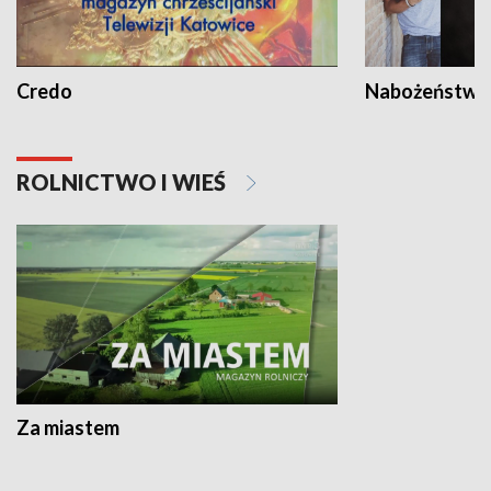
Credo
Nabożeństwa 
ROLNICTWO I WIEŚ
Za miastem