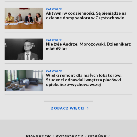
KATOWICE
Aktywni w codzienności. Są pieniądze na
dzienne domy seniora w Częstochowie
KATOWICE
Nie żyje Andrzej Morozowski. Dziennikarz
miał 69 lat
KATOWICE
Wielki remont dla małych lokatorów.
Studenci odnawiali wnętrza placówki
opiekuńczo-wychowawczej
ZOBACZ WIĘCEJ
BIAŁYSTOK
/
BYDGOSZCZ
/
GDAŃSK
/