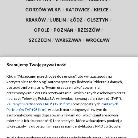
GORZÓW WLKP.
/
KATOWICE
/
KIELCE
/
KRAKÓW
/
LUBLIN
/
ŁÓDŹ
/
OLSZTYN
/
OPOLE
/
POZNAŃ
/
RZESZÓW
/
SZCZECIN
/
WARSZAWA
/
WROCŁAW
Szanujemy Twoją prywatność
Dołącz do nas:
Kliknij "Akceptuję i przechodzę do serwisu", aby wyrazić zgody na
korzystanie z technologii automatycznego śledzenia i zbierania danych,
TVP
dostęp do informacji na Twoim urządzeniu końcowym i ich
Abonament TVP
przechowywanie oraz na przetwarzanie Twoich danych osobowych przez
Regulamin TVP
nas, czyli Telewizję Polską S.A. w likwidacji (zwaną dalej również „TVP”),
Emisja w TVP
Zaufanych Partnerów z IAB* (1201 firm)
oraz pozostałych
Zaufanych
Polityka prywatności
Partnerów TVP (93 firm)
, w celach marketingowych (w tym do
Centrum informacji TVP
Moje zgody
zautomatyzowanego dopasowania reklam do Twoich zainteresowań i
mierzenia ich skuteczności) i pozostałych, które wskazujemy poniżej, a
Naziemna Telewizja Cyfrowa
Pomoc
także zgody na udostępnianie przez nas identyfikatora PPID do Google.
Sklep TVP
Biuro reklamy
Twoje dane osobowe zbierane podczas odwiedzania przez Ciebie naszych