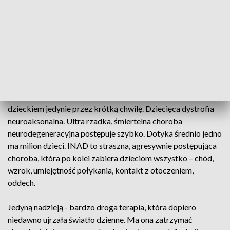
Walczyliście o naszego Julka z całych sił i
dzięki Wam Julek może teraz zawalczyć o
życie.
- piszą rodzice.
Więcej o 4-letnim Julku pisaliśmy
TUTAJ
Julek cierpi na chorobę, która pozwala dziecku być
dzieckiem jedynie przez krótką chwilę. Dziecięca dystrofia
neuroaksonalna. Ultra rzadka, śmiertelna choroba
neurodegeneracyjna postępuje szybko. Dotyka średnio jedno
ma milion dzieci. INAD to straszna, agresywnie postępująca
choroba, która po kolei zabiera dzieciom wszystko – chód,
wzrok, umiejętność połykania, kontakt z otoczeniem,
oddech.
Jedyną nadzieją - bardzo droga terapia, która dopiero
niedawno ujrzała światło dzienne. Ma ona zatrzymać