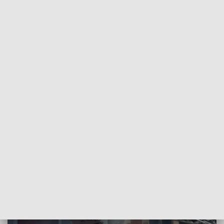
30 strażaków, a działania wspierają policjanci.
Ze względów bezpieczeństwa ewakuowano mieszkańców
sąsiednich kamienic.
W związku z prowadzoną akcją gaśniczą kierowcy muszą
liczyć się z utrudnieniami w ruchu. Problemy występują m.in.
na ulicach Chopina, Sokolskiej i Opolskiej. Służby
zabezpieczają teren i wyjaśniają okoliczności zdarzenia. Na
razie nie ma informacji o osobach poszkodowanych. Więcej
szczegółów wkrótce.