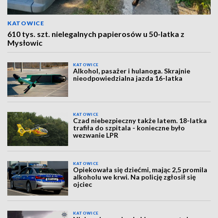
KATOWICE
610 tys. szt. nielegalnych papierosów u 50-latka z
Mysłowic
KATOWICE
Alkohol, pasażer i hulanoga. Skrajnie
nieodpowiedzialna jazda 16-latka
KATOWICE
Czad niebezpieczny także latem. 18-latka
trafiła do szpitala - konieczne było
wezwanie LPR
KATOWICE
Opiekowała się dziećmi, mając 2,5 promila
alkoholu we krwi. Na policję zgłosił się
ojciec
KATOWICE