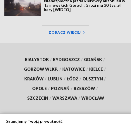
Niebezpieczna jazda kierowcy autobusu w
Tarnowskich Górach. Grozi mu 30 tys. zł
kary [WIDEO]
ZOBACZ WIĘCEJ
BIAŁYSTOK
/
BYDGOSZCZ
/
GDAŃSK
/
GORZÓW WLKP.
/
KATOWICE
/
KIELCE
/
KRAKÓW
/
LUBLIN
/
ŁÓDŹ
/
OLSZTYN
/
OPOLE
/
POZNAŃ
/
RZESZÓW
/
SZCZECIN
/
WARSZAWA
/
WROCŁAW
Szanujemy Twoją prywatność
Dołącz do nas: