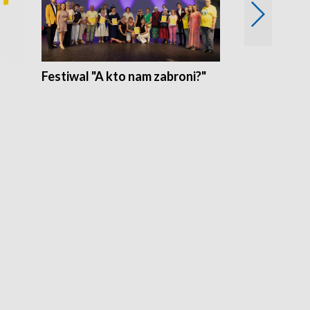
Festiwal "A kto nam zabroni?"
Mikrokosmo