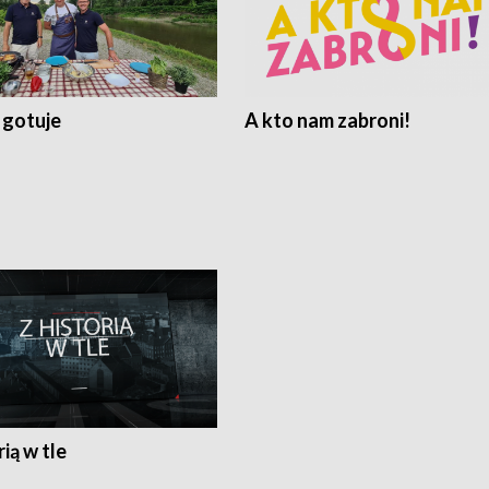
 gotuje
A kto nam zabroni!
rią w tle