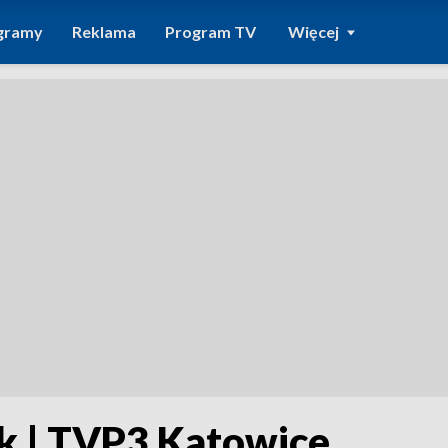
gramy
Reklama
Program TV
Więcej
ek | TVP3 Katowice