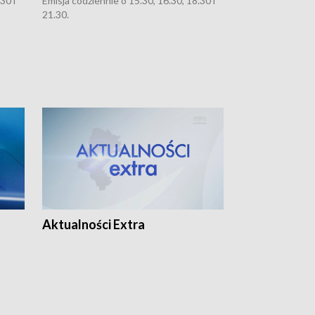
30 i
Emisja codziennie o 15.30, 16.30, 18.30 i
Emisja codziennie
21.30.
21.30.
Aktualności Extra