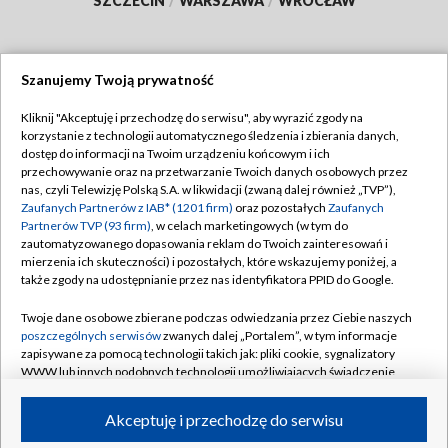
SZCZECIN
/
WARSZAWA
/
WROCŁAW
Szanujemy Twoją prywatność
Dołącz do nas:
Kliknij "Akceptuję i przechodzę do serwisu", aby wyrazić zgody na
korzystanie z technologii automatycznego śledzenia i zbierania danych,
TVP
dostęp do informacji na Twoim urządzeniu końcowym i ich
Abonament TVP
przechowywanie oraz na przetwarzanie Twoich danych osobowych przez
Regulamin TVP
nas, czyli Telewizję Polską S.A. w likwidacji (zwaną dalej również „TVP”),
Emisja w TVP
Polityka prywatności
Zaufanych Partnerów z IAB* (1201 firm)
oraz pozostałych
Zaufanych
Partnerów TVP (93 firm)
, w celach marketingowych (w tym do
Centrum informacji TVP
Moje zgody
zautomatyzowanego dopasowania reklam do Twoich zainteresowań i
mierzenia ich skuteczności) i pozostałych, które wskazujemy poniżej, a
Naziemna Telewizja Cyfrowa
Pomoc
także zgody na udostępnianie przez nas identyfikatora PPID do Google.
Sklep TVP
Biuro reklamy
Twoje dane osobowe zbierane podczas odwiedzania przez Ciebie naszych
Rada Programowa
Kontakt
poszczególnych serwisów
zwanych dalej „Portalem”, w tym informacje
zapisywane za pomocą technologii takich jak: pliki cookie, sygnalizatory
System NOS
WWW lub innych podobnych technologii umożliwiających świadczenie
dopasowanych i bezpiecznych usług, personalizację treści oraz reklam,
Informacje o nadawcy
Kanały
udostępnianie funkcji mediów społecznościowych oraz analizowanie
Akceptuję i przechodzę do serwisu
ruchu w Internecie.
Program dla prasy