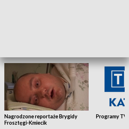
Aktualności sprzed lat
Z historią w tl
INNE
Nagrodzone reportaże Brygidy
Programy TVP
Frosztęgi-Kmiecik