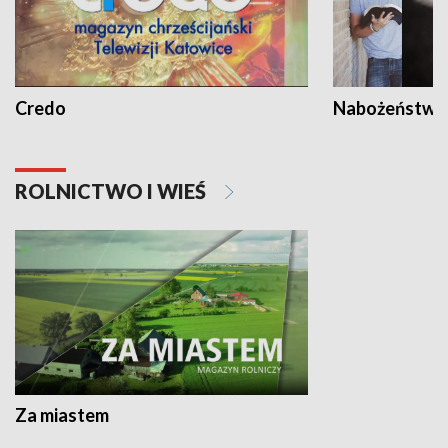
Credo
Nabożeństwa 
ROLNICTWO I WIEŚ
Za miastem