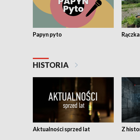
Papyn pyto
Rączka
HISTORIA
Aktualności sprzed lat
Z histo