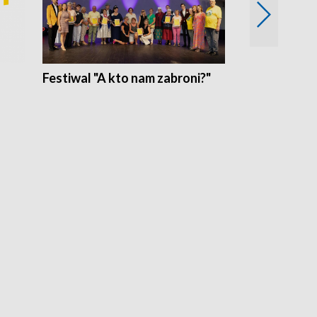
Festiwal "A kto nam zabroni?"
Mikrokosmo