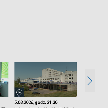
5.08.2026, godz. 21.30
5.08.2026, g