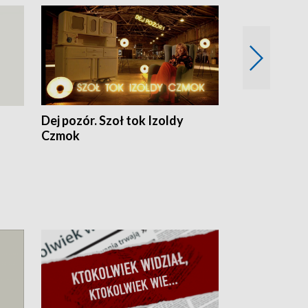
Dej pozór. Szoł tok Izoldy
Dzień z blisk
Czmok