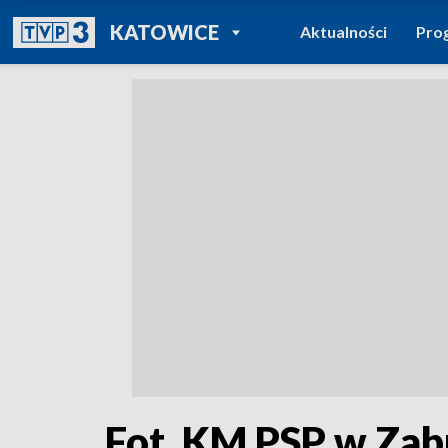
POWRÓT DO
KATOWICE
Aktualności
Pro
TVP REGIONY
Fot. KM PSP w Zab