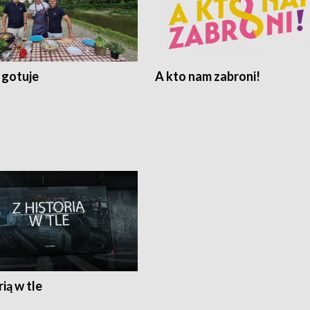
 gotuje
A kto nam zabroni!
rią w tle