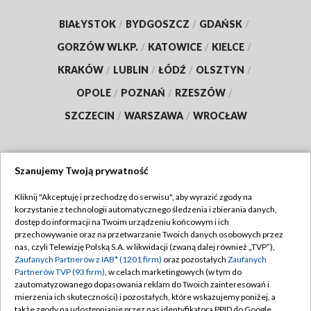
BIAŁYSTOK
/
BYDGOSZCZ
/
GDAŃSK
/
GORZÓW WLKP.
/
KATOWICE
/
KIELCE
/
KRAKÓW
/
LUBLIN
/
ŁÓDŹ
/
OLSZTYN
/
OPOLE
/
POZNAŃ
/
RZESZÓW
/
SZCZECIN
/
WARSZAWA
/
WROCŁAW
Szanujemy Twoją prywatność
Dołącz do nas:
Kliknij "Akceptuję i przechodzę do serwisu", aby wyrazić zgody na
korzystanie z technologii automatycznego śledzenia i zbierania danych,
TVP
dostęp do informacji na Twoim urządzeniu końcowym i ich
Abonament TVP
przechowywanie oraz na przetwarzanie Twoich danych osobowych przez
Regulamin TVP
nas, czyli Telewizję Polską S.A. w likwidacji (zwaną dalej również „TVP”),
Emisja w TVP
Polityka prywatności
Zaufanych Partnerów z IAB* (1201 firm)
oraz pozostałych
Zaufanych
Partnerów TVP (93 firm)
, w celach marketingowych (w tym do
Centrum informacji TVP
Moje zgody
zautomatyzowanego dopasowania reklam do Twoich zainteresowań i
mierzenia ich skuteczności) i pozostałych, które wskazujemy poniżej, a
Naziemna Telewizja Cyfrowa
Pomoc
także zgody na udostępnianie przez nas identyfikatora PPID do Google.