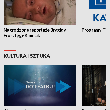
Nagrodzone reportaże Brygidy
Programy TVP
Frosztęgi-Kmiecik
KULTURA I SZTUKA