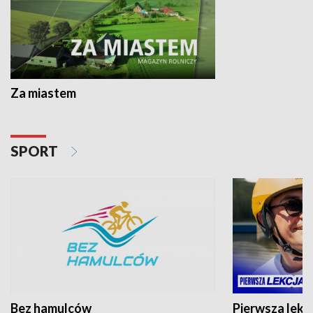
Za miastem
SPORT
Bez hamulców
Pierwsza lekc