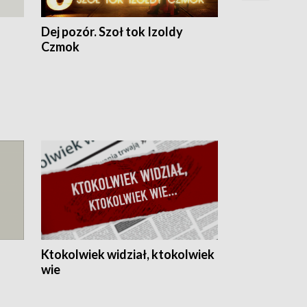
Dej pozór. Szoł tok Izoldy
Dzień z blisk
Czmok
Ktokolwiek widział, ktokolwiek
wie