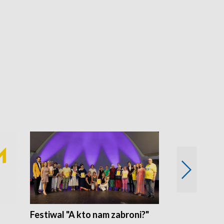
Festiwal "A kto nam zabroni?"
Mikrokosmo