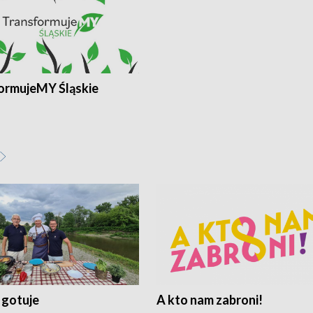
ormujeMY Śląskie
 gotuje
A kto nam zabroni!