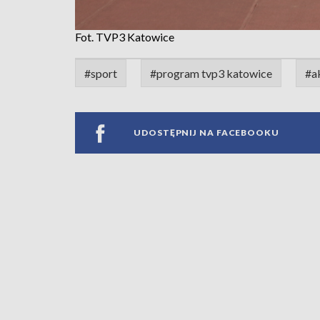
Fot. TVP3 Katowice
#sport
#program tvp3 katowice
#a
UDOSTĘPNIJ NA FACEBOOKU