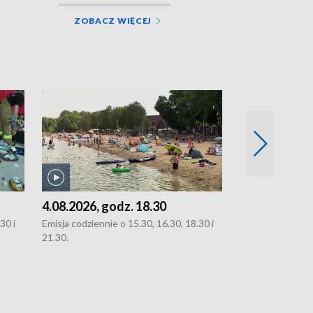
ZOBACZ WIĘCEJ
4.08.2026, godz. 18.30
3.08.2026, g
30 i
Emisja codziennie o 15.30, 16.30, 18.30 i
Emisja codziennie
21.30.
oraz 21.30