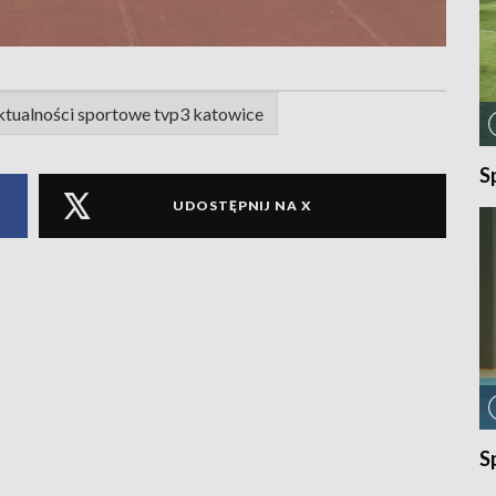
ktualności sportowe tvp3 katowice
S
UDOSTĘPNIJ NA X
S