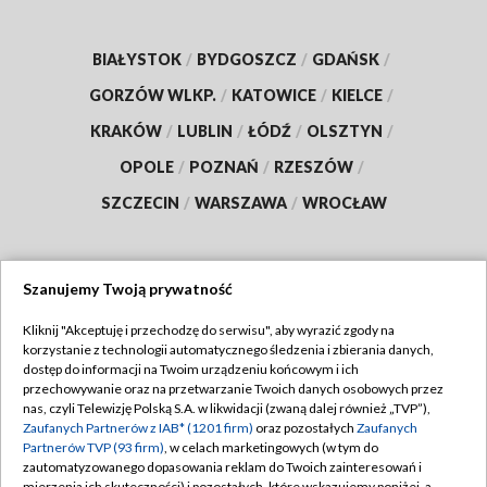
BIAŁYSTOK
/
BYDGOSZCZ
/
GDAŃSK
/
GORZÓW WLKP.
/
KATOWICE
/
KIELCE
/
KRAKÓW
/
LUBLIN
/
ŁÓDŹ
/
OLSZTYN
/
OPOLE
/
POZNAŃ
/
RZESZÓW
/
SZCZECIN
/
WARSZAWA
/
WROCŁAW
Szanujemy Twoją prywatność
Dołącz do nas:
Kliknij "Akceptuję i przechodzę do serwisu", aby wyrazić zgody na
korzystanie z technologii automatycznego śledzenia i zbierania danych,
TVP
dostęp do informacji na Twoim urządzeniu końcowym i ich
Abonament TVP
przechowywanie oraz na przetwarzanie Twoich danych osobowych przez
Regulamin TVP
nas, czyli Telewizję Polską S.A. w likwidacji (zwaną dalej również „TVP”),
Emisja w TVP
Polityka prywatności
Zaufanych Partnerów z IAB* (1201 firm)
oraz pozostałych
Zaufanych
Partnerów TVP (93 firm)
, w celach marketingowych (w tym do
Centrum informacji TVP
Moje zgody
zautomatyzowanego dopasowania reklam do Twoich zainteresowań i
mierzenia ich skuteczności) i pozostałych, które wskazujemy poniżej, a