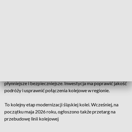
Jaśkowice, Orzesze Miasto, Łaziska Średnie oraz Wyry
.
Odtworzone zostaną również nieczynne przystanki
Orzesze
Zawiść
i
Łaziska Kopanina
, a na trasie pojawi się zupełnie
nowy przystanek
Wyry Pszczyńska
. Perony zostaną
podwyższone i wyposażone w
wiaty, ławki, nowoczesne
oświetlenie, nagłośnienie oraz czytelną informację
pasażerską
. Cała infrastruktura ma być dostosowana do
potrzeb osób z ograniczoną mobilnością.
Przebudowa obejmie także tory kolejowe, dzięki czemu
znikną lokalne ograniczenia prędkości, a przejazdy staną się
płynniejsze i bezpieczniejsze. Inwestycja ma poprawić jakość
podróży i usprawnić połączenia kolejowe w regionie.
To kolejny etap modernizacji śląskiej kolei. Wcześniej, na
początku maja 2026 roku, ogłoszono także przetarg na
przebudowę linii kolejowej