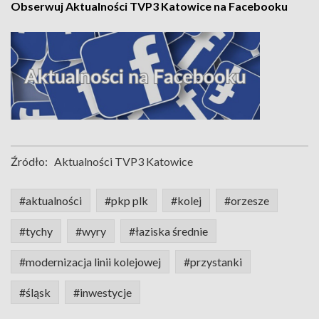
Obserwuj Aktualności TVP3 Katowice na Facebooku
Źródło:
Aktualności TVP3 Katowice
#aktualności
#pkp plk
#kolej
#orzesze
#tychy
#wyry
#łaziska średnie
#modernizacja linii kolejowej
#przystanki
#śląsk
#inwestycje