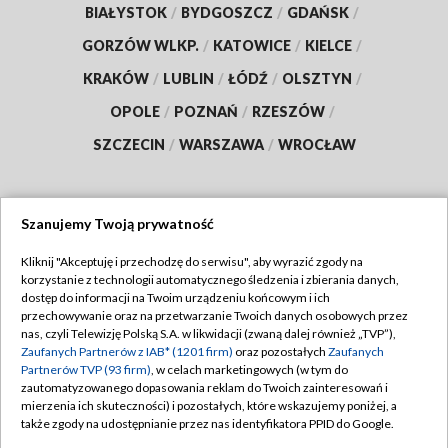
BIAŁYSTOK
/
BYDGOSZCZ
/
GDAŃSK
/
GORZÓW WLKP.
/
KATOWICE
/
KIELCE
/
KRAKÓW
/
LUBLIN
/
ŁÓDŹ
/
OLSZTYN
/
OPOLE
/
POZNAŃ
/
RZESZÓW
/
SZCZECIN
/
WARSZAWA
/
WROCŁAW
Szanujemy Twoją prywatność
Dołącz do nas:
Kliknij "Akceptuję i przechodzę do serwisu", aby wyrazić zgody na
korzystanie z technologii automatycznego śledzenia i zbierania danych,
TVP
dostęp do informacji na Twoim urządzeniu końcowym i ich
Abonament TVP
przechowywanie oraz na przetwarzanie Twoich danych osobowych przez
Regulamin TVP
nas, czyli Telewizję Polską S.A. w likwidacji (zwaną dalej również „TVP”),
Emisja w TVP
Zaufanych Partnerów z IAB* (1201 firm)
oraz pozostałych
Zaufanych
Polityka prywatności
Partnerów TVP (93 firm)
, w celach marketingowych (w tym do
Centrum informacji TVP
Moje zgody
zautomatyzowanego dopasowania reklam do Twoich zainteresowań i
mierzenia ich skuteczności) i pozostałych, które wskazujemy poniżej, a
Naziemna Telewizja Cyfrowa
Pomoc
także zgody na udostępnianie przez nas identyfikatora PPID do Google.
Sklep TVP