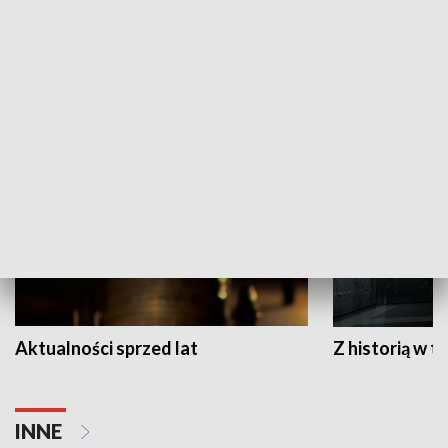
Papyn pyto
Rączka gotuje
HISTORIA
Aktualności sprzed lat
Z historią w tl
INNE