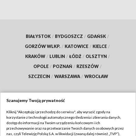
BIAŁYSTOK
/
BYDGOSZCZ
/
GDAŃSK
/
GORZÓW WLKP.
/
KATOWICE
/
KIELCE
/
KRAKÓW
/
LUBLIN
/
ŁÓDŹ
/
OLSZTYN
/
OPOLE
/
POZNAŃ
/
RZESZÓW
/
SZCZECIN
/
WARSZAWA
/
WROCŁAW
Szanujemy Twoją prywatność
Dołącz do nas:
Kliknij "Akceptuję i przechodzę do serwisu", aby wyrazić zgody na
korzystanie z technologii automatycznego śledzenia i zbierania danych,
TVP
dostęp do informacji na Twoim urządzeniu końcowym i ich
Abonament TVP
przechowywanie oraz na przetwarzanie Twoich danych osobowych przez
Regulamin TVP
nas, czyli Telewizję Polską S.A. w likwidacji (zwaną dalej również „TVP”),