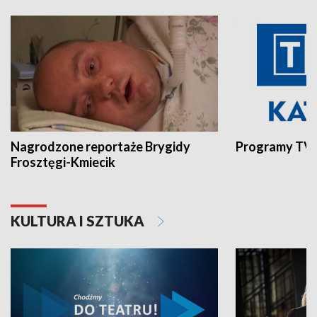
Nagrodzone reportaże Brygidy
Programy TVP
Frosztęgi-Kmiecik
KULTURA I SZTUKA