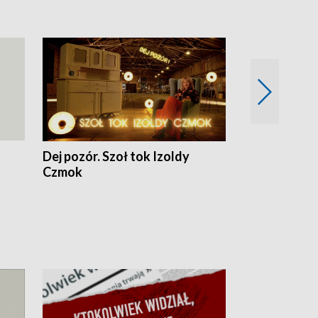
Dej pozór. Szoł tok Izoldy
Dzień z blisk
Czmok