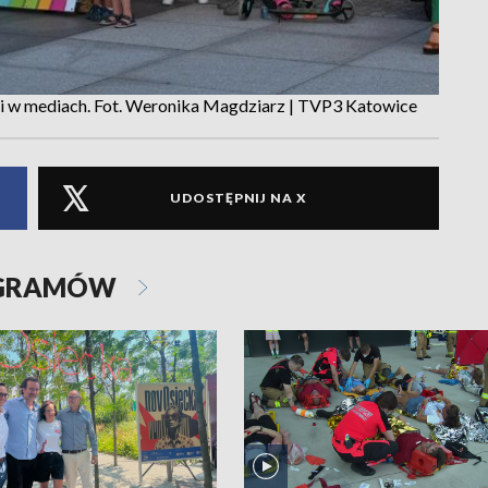
wni w mediach. Fot. Weronika Magdziarz | TVP3 Katowice
UDOSTĘPNIJ NA X
OGRAMÓW