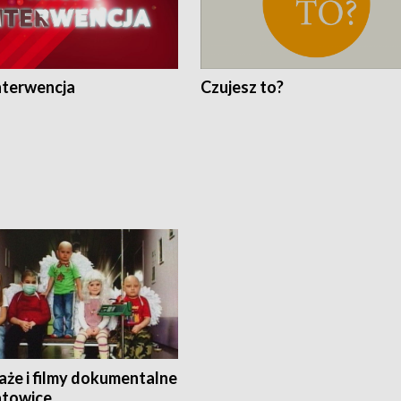
nterwencja
Czujesz to?
aże i filmy dokumentalne
towice