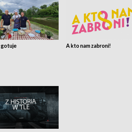
 gotuje
A kto nam zabroni!