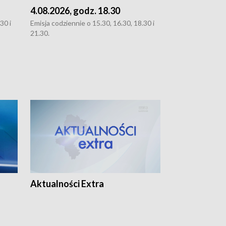
4.08.2026, godz. 18.30
3.08.2026, g
30 i
Emisja codziennie o 15.30, 16.30, 18.30 i
Emisja codziennie
21.30.
oraz 21.30
Aktualności Extra