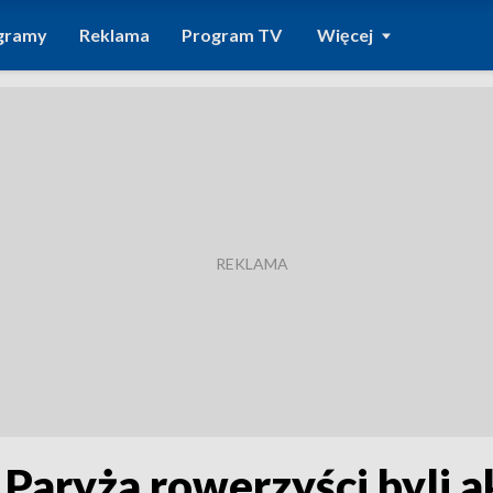
gramy
Reklama
Program TV
Więcej
o Paryża rowerzyści byli 