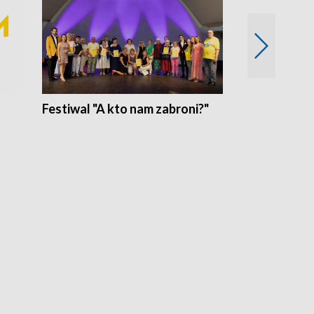
Festiwal "A kto nam zabroni?"
Mikrokosmo