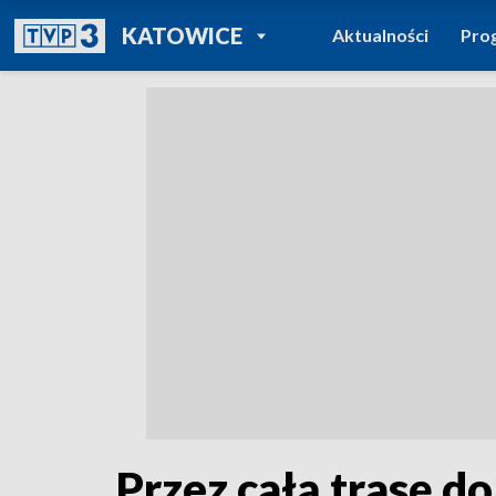
POWRÓT DO
KATOWICE
Aktualności
Pro
TVP REGIONY
Przez całą trasę d