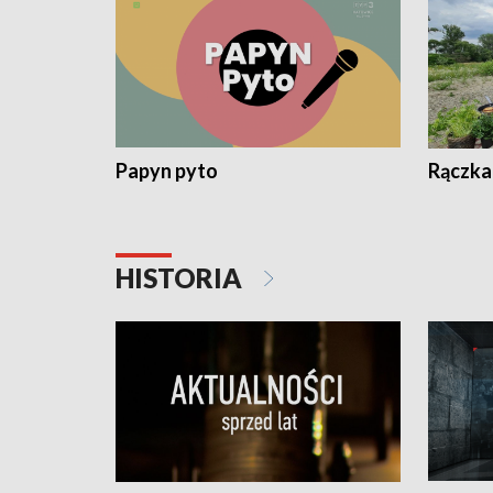
Papyn pyto
Rączka
HISTORIA