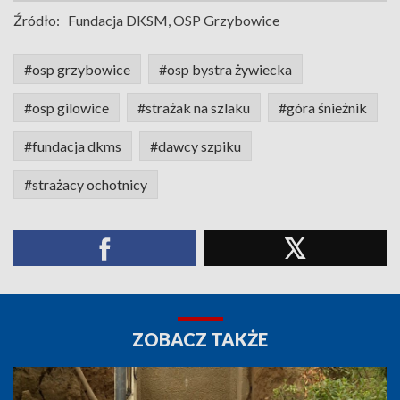
Źródło:
Fundacja DKSM, OSP Grzybowice
#osp grzybowice
#osp bystra żywiecka
#osp gilowice
#strażak na szlaku
#góra śnieżnik
#fundacja dkms
#dawcy szpiku
#strażacy ochotnicy
ZOBACZ TAKŻE