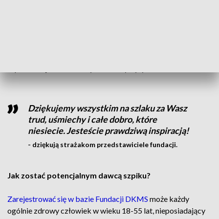
Kowalczyk z OSP Łukowice Brzeskie, który sam w
przeszłości został faktycznym dawcą szpiku i uratował
ludzkie życie. Dziś odbyła się już 6. edycja tego
przedsięwzięcia. Fundacja DKMS szacuje, że dzięki
strażakom ochotnikom w bazie potencjalnych dawców
szpiku zarejestrowało się około 7 tysięcy osób.
Dziękujemy wszystkim na szlaku za Wasz
trud, uśmiechy i całe dobro, które
niesiecie. Jesteście prawdziwą inspiracją!
- dziękują strażakom przedstawiciele fundacji.
Jak zostać potencjalnym dawcą szpiku?
Zarejestrować się w bazie Fundacji DKMS
może każdy
ogólnie zdrowy człowiek w wieku 18-55 lat, nieposiadający