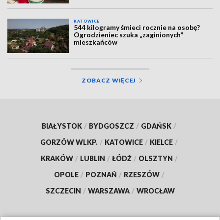
KATOWICE
544 kilogramy śmieci rocznie na osobę?
Ogrodzieniec szuka „zaginionych"
mieszkańców
ZOBACZ WIĘCEJ
BIAŁYSTOK
/
BYDGOSZCZ
/
GDAŃSK
/
GORZÓW WLKP.
/
KATOWICE
/
KIELCE
/
KRAKÓW
/
LUBLIN
/
ŁÓDŹ
/
OLSZTYN
/
OPOLE
/
POZNAŃ
/
RZESZÓW
/
SZCZECIN
/
WARSZAWA
/
WROCŁAW