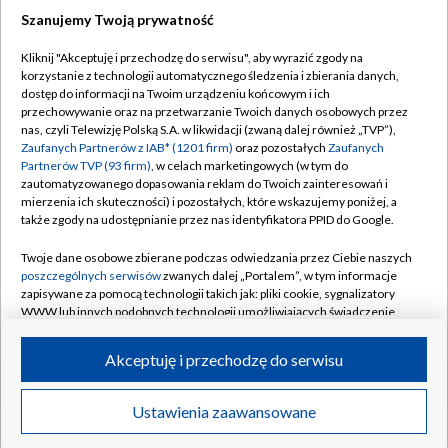
Szanujemy Twoją prywatność
Dołącz do nas:
Kliknij "Akceptuję i przechodzę do serwisu", aby wyrazić zgody na
korzystanie z technologii automatycznego śledzenia i zbierania danych,
TVP
dostęp do informacji na Twoim urządzeniu końcowym i ich
Abonament TVP
przechowywanie oraz na przetwarzanie Twoich danych osobowych przez
Regulamin TVP
nas, czyli Telewizję Polską S.A. w likwidacji (zwaną dalej również „TVP”),
Emisja w TVP
Zaufanych Partnerów z IAB* (1201 firm)
oraz pozostałych
Zaufanych
Polityka prywatności
Partnerów TVP (93 firm)
, w celach marketingowych (w tym do
Centrum informacji TVP
Moje zgody
zautomatyzowanego dopasowania reklam do Twoich zainteresowań i
mierzenia ich skuteczności) i pozostałych, które wskazujemy poniżej, a
Naziemna Telewizja Cyfrowa
Pomoc
także zgody na udostępnianie przez nas identyfikatora PPID do Google.
Sklep TVP
Biuro reklamy
Twoje dane osobowe zbierane podczas odwiedzania przez Ciebie naszych
Rada Programowa
poszczególnych serwisów
zwanych dalej „Portalem”, w tym informacje
Kontakt
zapisywane za pomocą technologii takich jak: pliki cookie, sygnalizatory
System NOS
WWW lub innych podobnych technologii umożliwiających świadczenie
dopasowanych i bezpiecznych usług, personalizację treści oraz reklam,
Informacje o nadawcy
Kanały
udostępnianie funkcji mediów społecznościowych oraz analizowanie
Akceptuję i przechodzę do serwisu
ruchu w Internecie.
Program dla prasy
©2026 Telewizja Polska S.A. w likwidacji
Biuro Reklamy
Twoje dane osobowe zbierane podczas odwiedzania przez Ciebie
Ustawienia zaawansowane
poszczególnych serwisów
na Portalu, takie jak adresy IP, identyfikatory
Ogłoszenie przetargowe
Twoich urządzeń końcowych i identyfikatory plików cookie, informacje o