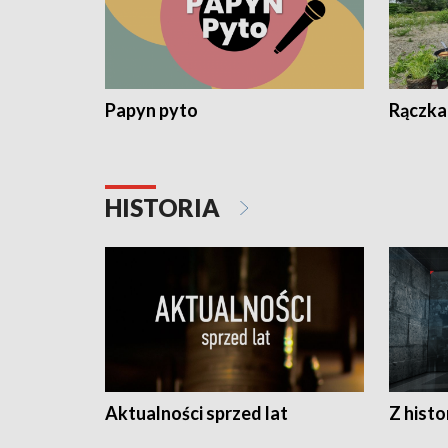
Papyn pyto
Rączka
HISTORIA
Aktualności sprzed lat
Z histo