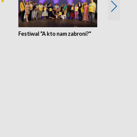
Festiwal "A kto nam zabroni?"
Mikrokosmo