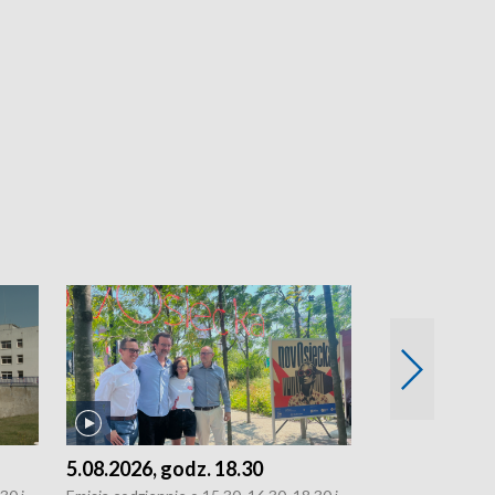
5.08.2026, godz. 18.30
4.08.2026, g