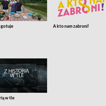
 gotuje
A kto nam zabroni!
rią w tle