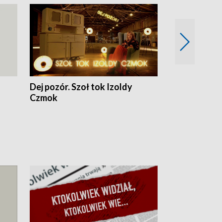
Dej pozór. Szoł tok Izoldy
Dzień z blisk
Czmok