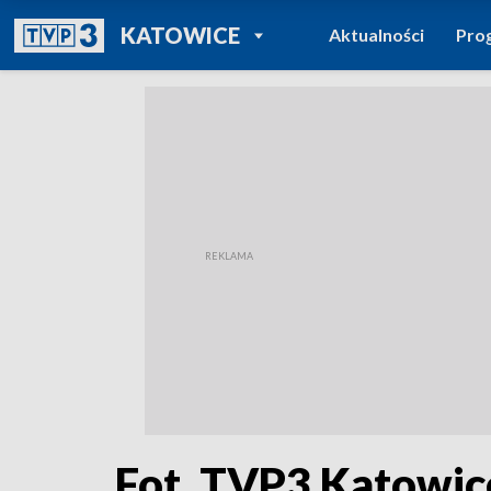
POWRÓT DO
KATOWICE
Aktualności
Pro
TVP REGIONY
Fot. TVP3 Katowic