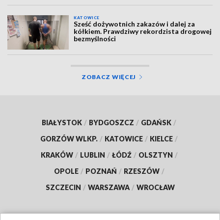
KATOWICE
Sześć dożywotnich zakazów i dalej za
kółkiem. Prawdziwy rekordzista drogowej
bezmyślności
ZOBACZ WIĘCEJ
BIAŁYSTOK
/
BYDGOSZCZ
/
GDAŃSK
/
GORZÓW WLKP.
/
KATOWICE
/
KIELCE
/
KRAKÓW
/
LUBLIN
/
ŁÓDŹ
/
OLSZTYN
/
OPOLE
/
POZNAŃ
/
RZESZÓW
/
SZCZECIN
/
WARSZAWA
/
WROCŁAW