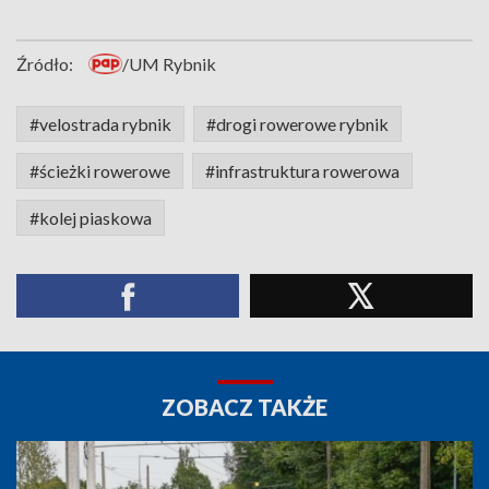
Źródło:
/UM Rybnik
#velostrada rybnik
#drogi rowerowe rybnik
#ścieżki rowerowe
#infrastruktura rowerowa
#kolej piaskowa
ZOBACZ TAKŻE