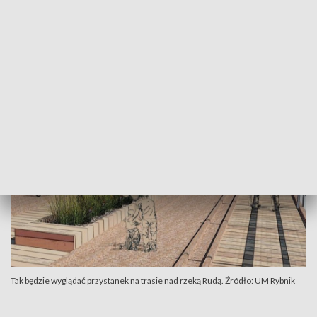
co do zasady z ruchem rowerowym.
Wspomniana infrastruktura będzie
oddzielona od drogi dla rowerów pasem
zieleni
- ogłaszają władze Rybnika.
Tak będzie wyglądać przystanek na trasie nad rzeką Rudą. Źródło: UM Rybnik