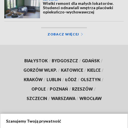
Wielki remont dla małych lokatorów.
Studenci odnawiali wnętrza placówki
opiekuńczo-wychowawczej
ZOBACZ WIĘCEJ
BIAŁYSTOK
/
BYDGOSZCZ
/
GDAŃSK
/
GORZÓW WLKP.
/
KATOWICE
/
KIELCE
/
KRAKÓW
/
LUBLIN
/
ŁÓDŹ
/
OLSZTYN
/
OPOLE
/
POZNAŃ
/
RZESZÓW
/
SZCZECIN
/
WARSZAWA
/
WROCŁAW
Szanujemy Twoją prywatność
Dołącz do nas: