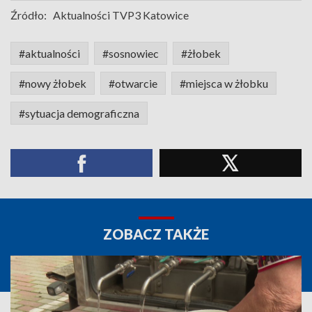
Źródło:
Aktualności TVP3 Katowice
#aktualności
#sosnowiec
#żłobek
#nowy żłobek
#otwarcie
#miejsca w żłobku
#sytuacja demograficzna
ZOBACZ TAKŻE