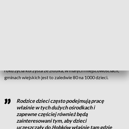
Mamy 14 oddziałów prowadzonych przez
miasto Katowice, w pełni spełniają one
potrzeby
– wylicza Katarzyna Stolecka-Szymoszek, z-ca
dyrektora Żłobka Miejskiego w Katowicach.
Zapotrzebowanie na żłobki jest większe w dużych ośrodkach
miejskich. W Katowicach co trzecie dziecko w wieku do 3
roku życia korzysta ze żłobka, w małych miejscowościach,
gminach wiejskich jest to zaledwie 80 na 1000 dzieci.
Rodzice dzieci często podejmują pracę
właśnie w tych dużych ośrodkach i
zapewne częściej również będą
zainteresowani tym, aby dzieci
uczęszczały do żłobków właśnie tam gdzie