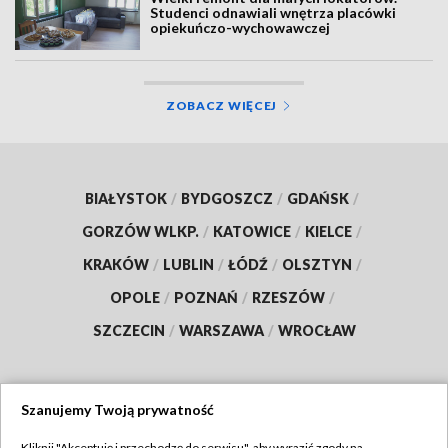
Studenci odnawiali wnętrza placówki
opiekuńczo-wychowawczej
ZOBACZ WIĘCEJ
BIAŁYSTOK
/
BYDGOSZCZ
/
GDAŃSK
/
GORZÓW WLKP.
/
KATOWICE
/
KIELCE
/
KRAKÓW
/
LUBLIN
/
ŁÓDŹ
/
OLSZTYN
/
OPOLE
/
POZNAŃ
/
RZESZÓW
/
SZCZECIN
/
WARSZAWA
/
WROCŁAW
Szanujemy Twoją prywatność
Dołącz do nas:
Kliknij "Akceptuję i przechodzę do serwisu", aby wyrazić zgody na