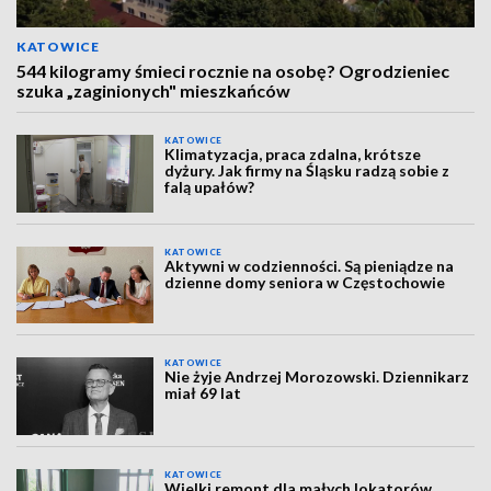
KATOWICE
544 kilogramy śmieci rocznie na osobę? Ogrodzieniec
szuka „zaginionych" mieszkańców
KATOWICE
Klimatyzacja, praca zdalna, krótsze
dyżury. Jak firmy na Śląsku radzą sobie z
falą upałów?
KATOWICE
Aktywni w codzienności. Są pieniądze na
dzienne domy seniora w Częstochowie
KATOWICE
Nie żyje Andrzej Morozowski. Dziennikarz
miał 69 lat
KATOWICE
Wielki remont dla małych lokatorów.