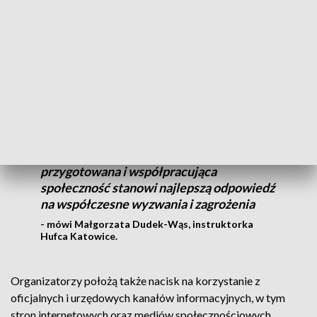
elementem programu będą również zajęcia z pierwszej
pomocy, działań pomocowych oraz korzystania ze środków
ochrony indywidualnej i miejsc schronienia w sytuacjach
realnego zagrożenia.
Chcemy pokazać mieszkańcom, że
bezpieczeństwo jest wspólną
odpowiedzialnością, a dobrze
przygotowana i współpracująca
społeczność stanowi najlepszą odpowiedź
na współczesne wyzwania i zagrożenia
- mówi Małgorzata Dudek-Wąs, instruktorka
Hufca Katowice.
Organizatorzy położą także nacisk na korzystanie z
oficjalnych i urzędowych kanałów informacyjnych, w tym
stron internetowych oraz mediów społecznościowych