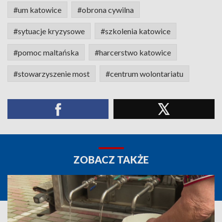
#um katowice
#obrona cywilna
#sytuacje kryzysowe
#szkolenia katowice
#pomoc maltańska
#harcerstwo katowice
#stowarzyszenie most
#centrum wolontariatu
ZOBACZ TAKŻE